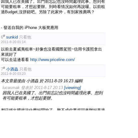
因我人已在美國了。出門前忘記也沒時間處理此事。想到有
可能要租車，才想起要辦。到時看情况如何再說囉。以前租
過Budget,沒拼錯吧。另除了此家外，有別家推薦嗎？
- 發送自我的 iPhone 大板凳應用
#
6
sunkid
只看他
2011-8-20 01:14
以前去夏威夷租車~好像也沒看國際駕照~信用卡護照拿出
來就好了
可以去這邊看看
http://www.priceline.com/
#
7
小酒蟲
只看他
2011-8-20 03:23
本文章最後由 小酒蟲 於 2011-8-19 16:23 編輯
lucasmak 發表於 2011-8-17 20:13
[viewimg]
因我人已在美國了。出門前忘記也沒時間處理此事。想到
有可能要租車，才想起要辦。
都已經出國就沒什麼好問的了，難不成你要趕回來辦好再過
去？
#
8
lucasmak
只看他
2011-8-21 04:08