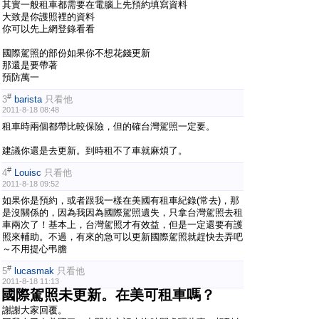
其實一般租車都需要在電腦上先預約填寫資料
大致是你護照裡的資料
你可以先上網登錄看看
國際駕照的部份如果你不想花錢更新
那還是要帶著
預防萬一
#
3
barista
只看他
2011-8-18 08:48
租車時兩個都帶比較保險，但的確台灣駕照一定要。
建議你還是去更新。到時租不了車就麻煩了。
#
4
Louisc
只看他
2011-8-18 09:52
如果你是預約，或者跟我一樣在美國有租車紀錄(常去)，那
是沒關係的，因為我因為國際駕照遺失，只拿台灣駕照去租
車兩次了！基本上，台灣駕照才有效益，但是一定還要有護
照來輔助。不過，有來的急可以更新國際駕照就趕快去弄吧
～不用提心弔膽
#
5
lucasmak
只看他
2011-8-18 11:13
國際駕照未更新。在美可租車嗎？
謝謝大家回覆。