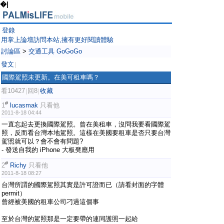
�|
登錄
用掌上論壇訪問本站,擁有更好閱讀體驗
討論區
>
交通工具 GoGoGo
發文
|
國際駕照未更新。在美可租車嗎？
看10427
回8
收藏
|
|
#
1
lucasmak
只看他
2011-8-18 04:44
一直忘起去更換國際駕照。曾在美租車，沒問我要看國際駕
照，反而看台灣本地駕照。這樣在美國要租車是否只要台灣
駕照就可以？會不會有問題?
- 發送自我的 iPhone 大板凳應用
#
2
Richy
只看他
2011-8-18 08:27
台灣所謂的國際駕照其實是許可證而已（請看封面的字體
permit）
曾經被美國的租車公司刁過這個事
至於台灣的駕照那是一定要帶的連同護照一起給