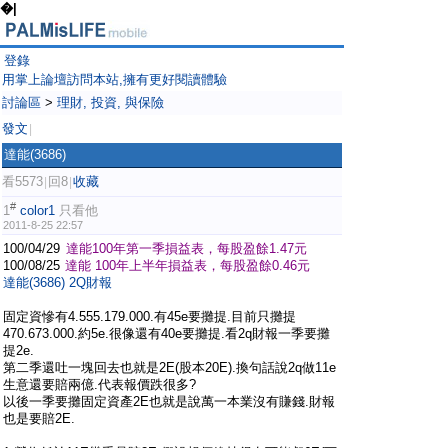
�|
登錄
用掌上論壇訪問本站,擁有更好閱讀體驗
討論區
>
理財, 投資, 與保險
發文
|
達能(3686)
看5573
回8
收藏
|
|
#
1
color1
只看他
2011-8-25 22:57
100/04/29
達能100年第一季損益表，每股盈餘1.47元
100/08/25
達能 100年上半年損益表，每股盈餘0.46元
達能(3686) 2Q財報
固定資慘有4.555.179.000.有45e要攤提.目前只攤提
470.673.000.約5e.很像還有40e要攤提.看2q財報一季要攤
提2e.
第二季還吐一塊回去也就是2E(股本20E).換句話說2q做11e
生意還要賠兩億.代表報價跌很多?
以後一季要攤固定資產2E也就是說萬一本業沒有賺錢.財報
也是要賠2E.