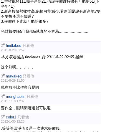
1.營收低於11E幾乎是賠2E.假設報價維持很有可能虧6E(下
半年4E).
2.新產投慘營收拉高.虧損可能減少.看新聞是說有新產能?要
不要投產還不知道?
3.報價往下走就可能賠很多?
光財報要賺5年賺40e就真的不容易..........................
#
2
findlakes
只看他
2011-8-29 01:57
本文章最後由 findlakes 於 2011-8-29 02:05 編輯
这个好啊。。。。。
#
3
mayakeq
只看他
2011-8-29 11:50
現在放空比作多容易阿
#
4
menghaolin
只看他
2011-11-8 17:37
要作空，眼睛閉著選就可以啦
#
5
color1
只看他
2012-1-30 12:23
.等等等回淨值又是一次跳水好價錢.