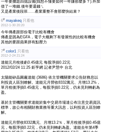
一年要攤題四億設備(我想不懂要如何一年賺那麼多？).外加
借了一堆錢.後年要還錢ㄟ
又是產業後段班......產業重整不會那麼快結束？
#
6
mayakeq
只看他
2012-1-30 20:20
今年傳產跟部份電子比較有機會
傳產是因為EGFA，電子大概剩下有發展性的比較有機會
其他的要跟蘋果拼有點壓力
#
7
color1
只看他
2012-2-24 21:24
達能元月稅後虧0.45億元 每股淨損0.22元
2012/02/24 11:25 鉅亨網 記者尹慧中 台北
太陽能矽晶圓廠達能 (3686) 依主管機關要求公告財務息以
利投資人區別瞭解。達能元月營收8332萬元、月增13.2%，
單月稅後淨損0.45億元，每股淨損0.22元，仍未見到轉虧為
盈。
基於主管機關要求達能於集中交易市場達公布注意交易資訊
標準，故公布相關財務業務等重大訊息，以利投資人區別瞭
解。
達能元月營收8332萬元、月增13.2％，單月稅後淨損0.45億
元，每股淨損0.22元，仍未見到轉虧為盈。達能去年第4季