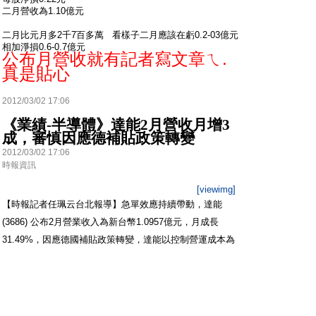
二月營收為1.10億元
二月比元月多2千7百多萬 看樣子二月應該在虧0.2-03億元
相加淨損0.6-0.7億元
公布月營收就有記者寫文章ㄟ.
真是貼心
2012/03/02 17:06
《業績-半導體》達能2月營收月增3
成，審慎因應德補貼政策轉變
2012/03/02 17:06
時報資訊
[viewimg]
【時報記者任珮云台北報導】急單效應持續帶動，達能
(3686) 公布2月營業收入為新台幣1.0957億元，月成長
31.49%，因應德國補貼政策轉變，達能以控制營運成本為
前提，謹慎調整產能運用。
達能表示，由於太陽能產業短期急單效應，帶動對矽晶圓的
需求及價格逐步止穩回升。然而最近德國補助政策的大幅改
變，對太陽能產業造成的短期衝擊，尚難評估其對需求及市