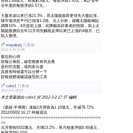
營收2.85億元，稅後虧3億元、每股淨損1.53元，累計去年
全年度的每股淨損1.57元。
大盤本波以來已漲21.3%，而太陽能族群更領先大盤起漲，
隨市場消息平均已強漲1-2倍。法人分析，德國太陽能補貼
調降15%，4月提前上路，此降幅高於業者的預期，加上太
陽能股價自去年11月領先觸底反彈以來已上漲約4個月，已
陷入整理。
#
8
mayakeq
只看他
2012-2-28 23:48
最近的心得
財報公佈前，線型都會有所反應
是利空洗盤，或利多出盡
其實有時候還可以分辨一下
財報就變成確認線型的工具
#
9
color1
只看他
2012-3-2 16:53
本文章最後由 color1 於 2012-3-2 17:37 編輯
《業績-半導體》達能2月營收為1.10億元，年減78.72%
2012/03/02 16:27 時報資訊
==========================================
==
元月營收8332萬元、月增13.2%，單月稅後淨損0.45億元，
每股淨損0.22元