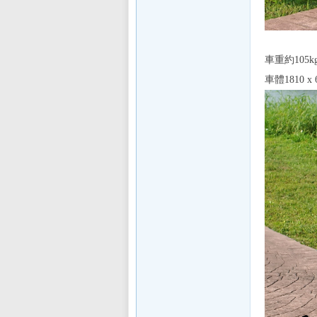
E
車重約10
車體1810 
討
論