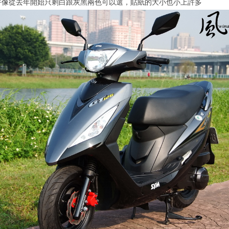
版好像從去年開始只剩白跟灰黑兩色可以選，貼紙的大小也小上許多