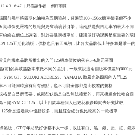
2-4-3 16:47
|
只看該作者
|
倒序瀏覽
場因前幾年將四期化油轉為五期噴射，普遍讓100~150cc機車都漲價不少
五期環保更嚴格的規範與更省油噴射引擎，這兩點是與四期車的最大不同
車紛紛在價位上調漲，對於要選購機車前，建議做好功課將是更重要的環
CPI 125五期化油版，價格也只有四萬初，比各大品牌低上許多算是唯一
常見的機車品牌所推出的入門125機車價位約落在5~6萬元區間
煞(前輪)與鼓煞版本來做不同的區別，一般來說這兩個版本價差約3000元
2、SYM GT、SUZUKI ADDRESS、YAMAHA 勁風光為四廠的入門125
車不可能同時擁有所有優點，也不可能全部都是比較差的規格
規格是自己所需要，或那些缺點是自己無法接受的，再來挑選會比較合適
為三陽SYM GT 125，以上四款車種個人已經花很多時間去研究比較
T 125會是這幾款中優點較多，而且綜合總分也比較高的一款機車
5灰黑碟煞版，GT每年貼紙好像都不太一樣，以往有白、黑、銀、藍、紅、鐵