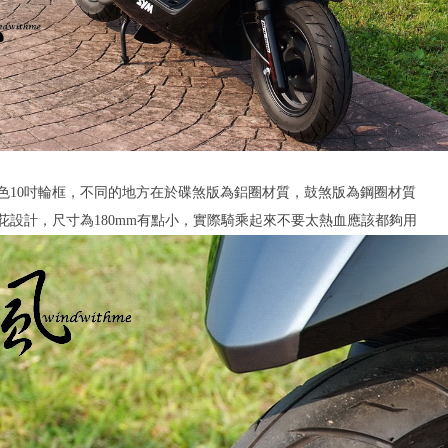
色10吋輪框，不同的地方在於碟煞版為鋁圈材質，鼓煞版為鋼圈材質
花設計，尺寸為180mm有點小，實際騎乘起來不要太熱血應該都夠用