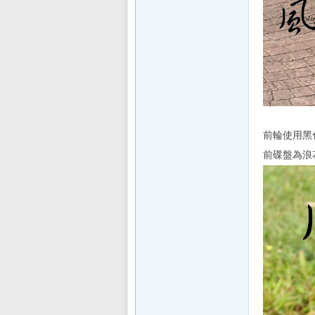
區
前輪使用黑
前碟盤為浪