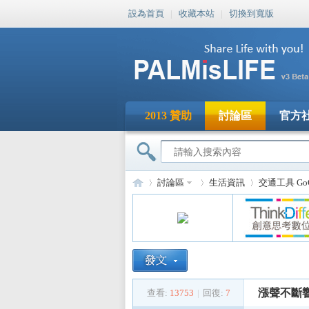
設為首頁
|
收藏本站
|
切換到寬版
2013 贊助
討論區
官方
討論區
生活資訊
交通工具 Go
PA
»
›
›
漲聲不斷響
查看:
13753
|
回復:
7