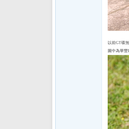
以前GT碟煞
圖中為華豐