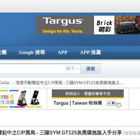
社團
Google 搜尋
APP
APP 推薦
帖子
搜索
GoGo
漲聲不斷響起中之C/P黑馬 - 三陽SYM GT125灰黑碟煞版入 ...
›
起中之C/P黑馬 - 三陽SYM GT125灰黑碟煞版入手分享
[複製鏈接