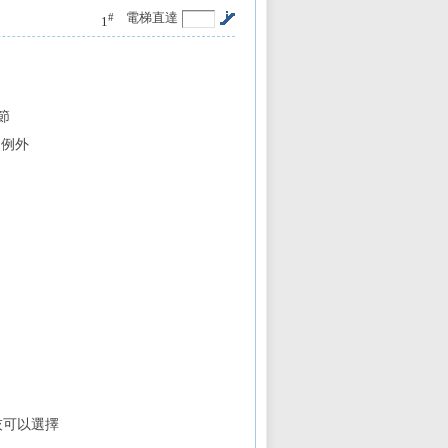
電梯直達
#
1
節
的例外
灰可以選擇