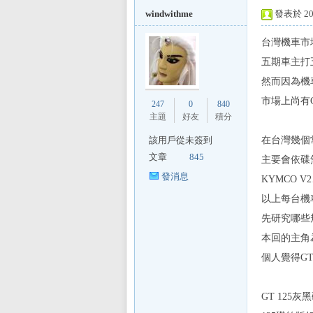
windwithme
發表於 201
台灣機車市
五期車主打
L
然而因為機
市場上尚有
247
0
840
主題
好友
積分
該用戶從未簽到
在台灣幾個
文章
845
主要會依碟
發消息
KYMCO V
以上每台機
Mi
先研究哪些
本回的主角
個人覺得G
GT 12