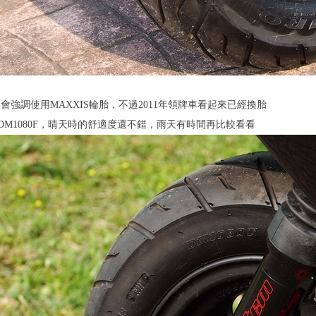
會強調使用MAXXIS輪胎，不過2011年領牌車看起來已經換胎
DM1080F，晴天時的舒適度還不錯，雨天有時間再比較看看