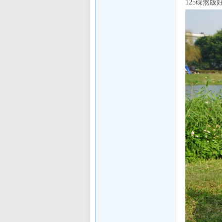
125碟煞
sL
IF