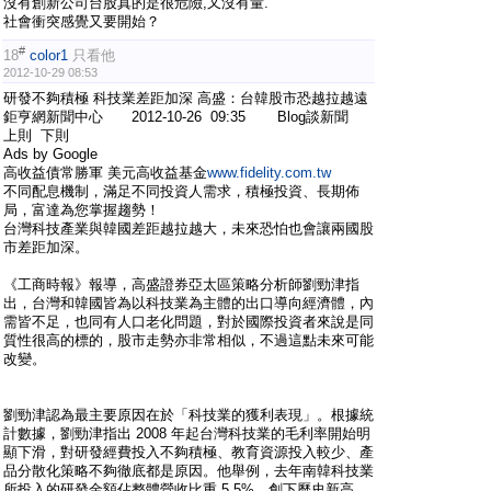
沒有創新公司台股真的是很危險,又沒有量.
社會衝突感覺又要開始？
#
18
color1
只看他
2012-10-29 08:53
研發不夠積極 科技業差距加深 高盛：台韓股市恐越拉越遠
鉅亨網新聞中心 2012-10-26 09:35 Blog談新聞
上則 下則
Ads by Google
高收益債常勝軍 美元高收益基金
www.fidelity.com.tw
不同配息機制，滿足不同投資人需求，積極投資、長期佈
局，富達為您掌握趨勢！
台灣科技產業與韓國差距越拉越大，未來恐怕也會讓兩國股
市差距加深。
《工商時報》報導，高盛證券亞太區策略分析師劉勁津指
出，台灣和韓國皆為以科技業為主體的出口導向經濟體，內
需皆不足，也同有人口老化問題，對於國際投資者來說是同
質性很高的標的，股市走勢亦非常相似，不過這點未來可能
改變。
劉勁津認為最主要原因在於「科技業的獲利表現」。根據統
計數據，劉勁津指出 2008 年起台灣科技業的毛利率開始明
顯下滑，對研發經費投入不夠積極、教育資源投入較少、產
品分散化策略不夠徹底都是原因。他舉例，去年南韓科技業
所投入的研發金額佔整體營收比重 5.5%，創下歷史新高，