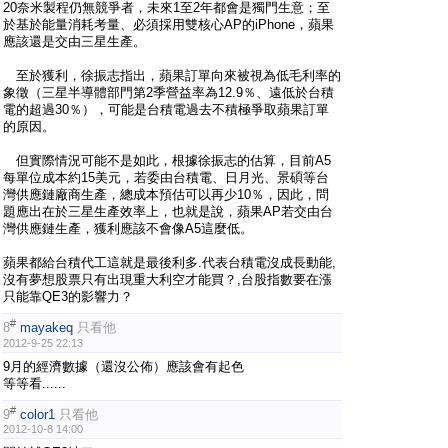
20奈米製程仍無競爭者，未來1至2年都會是獨門生意；至
於基於能量消耗考量、必須採用雙核心AP的iPhone，蘋果
應該還是交由三星生產。
至於獲利，徐振志指出，蘋果訂單向來被視為低毛利率的
象徵（三星半導體部門第2季營益率為12.9％、遠低於台積
電的超過30％），可能是台積電過去不積極爭取蘋果訂單
的原因。
但實際情況可能不是如此，根據徐振志的估算，目前A5
每單位成本約15美元，若委由台積電、日月光、景碩等台
灣供應鏈廠商生產，總成本預估可以再少10％，因此，問
題應出在於三星生產效率上，也就是說，蘋果AP若交由台
灣供應鏈生產，獲利應該不會像A5這麼低。
蘋果都給台積代工這就是最後利多.代表台積電沒成長動能,
沒有夢想股票只有出現重大利空才能買？,台股指數要在漲
只能靠QE3的影響力？
#
8
mayakeq
只看他
2012-9-25 22:13
9月的經濟數據（還沒公佈）應該會有起色
等等看......
#
9
color1
只看他
2012-10-8 14:00