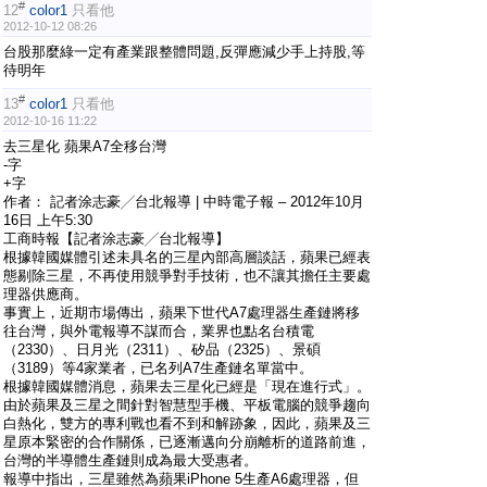
#
12
color1
只看他
2012-10-12 08:26
台股那麼綠一定有產業跟整體問題,反彈應減少手上持股,等
待明年
#
13
color1
只看他
2012-10-16 11:22
去三星化 蘋果A7全移台灣
-字
+字
作者： 記者涂志豪╱台北報導 | 中時電子報 – 2012年10月
16日 上午5:30
工商時報【記者涂志豪╱台北報導】
根據韓國媒體引述未具名的三星內部高層談話，蘋果已經表
態剔除三星，不再使用競爭對手技術，也不讓其擔任主要處
理器供應商。
事實上，近期市場傳出，蘋果下世代A7處理器生產鏈將移
往台灣，與外電報導不謀而合，業界也點名台積電
（2330）、日月光（2311）、矽品（2325）、景碩
（3189）等4家業者，已名列A7生產鏈名單當中。
根據韓國媒體消息，蘋果去三星化已經是「現在進行式」。
由於蘋果及三星之間針對智慧型手機、平板電腦的競爭趨向
白熱化，雙方的專利戰也看不到和解跡象，因此，蘋果及三
星原本緊密的合作關係，已逐漸邁向分崩離析的道路前進，
台灣的半導體生產鏈則成為最大受惠者。
報導中指出，三星雖然為蘋果iPhone 5生產A6處理器，但