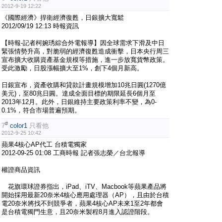
2012-9-19 12:22
《國際經濟》捍衛經濟復甦，日銀擴大寬鬆
2012/09/19 12:13 時報資訊
【時報-記者柯婉琇綜合外電報導】因全球需求下滑及中日
緊張情勢升高，對脆弱的經濟復甦造成衝擊，日本央行周三
宣布擴大收購資產基金規模等措施，進一步放寬貨幣政策。
受此激勵，日股漲幅擴大至1%，創下4個月新高。
日銀宣布，資產收購和貸款計畫規模增加10兆日圓(1270億
美元)，至80兆日圓。達成全面目標的期限延長6個月至
2013年12月。此外，日銀維持主要政策利率不變，為0-
0.1%，符合市場普遍預期。
#
7
color1
只看他
2012-9-25 10:42
蘋果4核心AP代工 台積電獨家
2012-09-25 01:08 工商時報 記者張志榮／台北報導
權證商品資訊
花旗環球證券指出，iPad、iTV、Macbook等蘋果產品將
開始採用最新20奈米4核心應用處理器（AP），且由於台積
電20奈米將找不到競爭者，蘋果4核心AP未來1至2年都會
是台積電獨門生意，且20奈米製程8月進入認證階段。