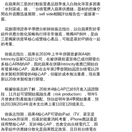
在蘋果與三星的行動裝置產品競爭進入白熱化等眾多因素
「水到渠成」後，「台積電擠入蘋果供應鏈」題材的想像空
間在外資圈迅速展開，sell side相關評估報告也一篇接著一
篇。
花旗環球證券半導體分析師徐振志指出，以往蘋果對於零
組件供應分散化策略執行得非常徹底，唯獨AP例外，是由
三星獨家供貨單核心或雙核心產品，可能是基於IP綁在一起
的考量。
徐振志指出，蘋果在2010年上半年併購曾參與A4的
Intrincity這家IC設計公司，在被併購前還宣佈已成功開發出
多核心ARM的AP，因此蘋果在併購Intrincity後應已開始自
有發展4核心AP。蘋果在去年第2季曾開始認證台積電以28
奈米製程所開發的4核心AP，但礙於成本無法量產，現在重
新以20奈米製程進行開發。
根據徐振志的了解，20奈米4核心AP已於8月進入認證階
段，11月起可望開始風險生產（risk production），明年5
月便會針對產能進行調配、預估從明年第4季開始量產，預
估2013與2014年資本支出將上看110至120億美元。
徐振志預期，蘋果4核心AP可望由iPad、iTV、甚至是
Macbook所採用，但基於能量消耗考量，iPhone應該還是
採用雙核心AP。至於4核心AP，也會交由台積電代工，因
為零組件供應鏈分散化是蘋果既定政策、且目前台積電在