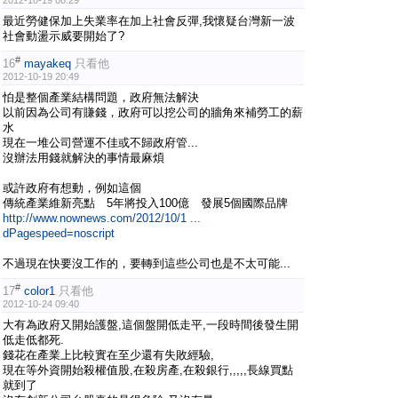
最近勞健保加上失業率在加上社會反彈,我懷疑台灣新一波
社會動盪示威要開始了?
#
16
mayakeq
只看他
2012-10-19 20:49
怕是整個產業結構問題，政府無法解決
以前因為公司有賺錢，政府可以挖公司的牆角來補勞工的薪
水
現在一堆公司營運不佳或不歸政府管...
沒辦法用錢就解決的事情最麻煩
或許政府有想動，例如這個
傳統產業維新亮點 5年將投入100億 發展5個國際品牌
http://www.nownews.com/2012/10/1 ...
dPagespeed=noscript
不過現在快要沒工作的，要轉到這些公司也是不太可能...
#
17
color1
只看他
2012-10-24 09:40
大有為政府又開始護盤,這個盤開低走平,一段時間後發生開
低走低都死.
錢花在產業上比較實在至少還有失敗經驗,
現在等外資開始殺權值股,在殺房產,在殺銀行,,,,,長線買點
就到了