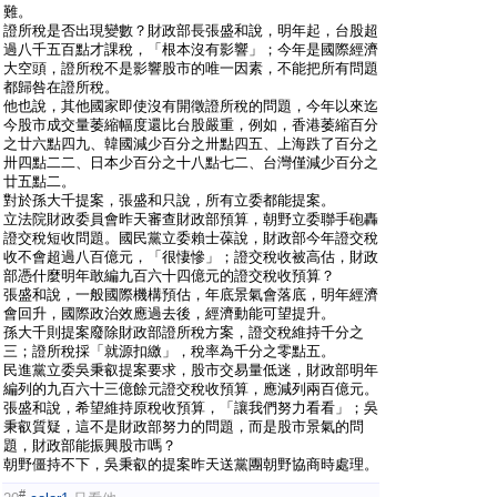
難。
證所稅是否出現變數？財政部長張盛和說，明年起，台股超
過八千五百點才課稅，「根本沒有影響」；今年是國際經濟
大空頭，證所稅不是影響股市的唯一因素，不能把所有問題
都歸咎在證所稅。
他也說，其他國家即使沒有開徵證所稅的問題，今年以來迄
今股市成交量萎縮幅度還比台股嚴重，例如，香港萎縮百分
之廿六點四九、韓國減少百分之卅點四五、上海跌了百分之
卅四點二二、日本少百分之十八點七二、台灣僅減少百分之
廿五點二。
對於孫大千提案，張盛和只說，所有立委都能提案。
立法院財政委員會昨天審查財政部預算，朝野立委聯手砲轟
證交稅短收問題。國民黨立委賴士葆說，財政部今年證交稅
收不會超過八百億元，「很悽慘」；證交稅收被高估，財政
部憑什麼明年敢編九百六十四億元的證交稅收預算？
張盛和說，一般國際機構預估，年底景氣會落底，明年經濟
會回升，國際政治效應過去後，經濟動能可望提升。
孫大千則提案廢除財政部證所稅方案，證交稅維持千分之
三；證所稅採「就源扣繳」，稅率為千分之零點五。
民進黨立委吳秉叡提案要求，股市交易量低迷，財政部明年
編列的九百六十三億餘元證交稅收預算，應減列兩百億元。
張盛和說，希望維持原稅收預算，「讓我們努力看看」；吳
秉叡質疑，這不是財政部努力的問題，而是股市景氣的問
題，財政部能振興股市嗎？
朝野僵持不下，吳秉叡的提案昨天送黨團朝野協商時處理。
#