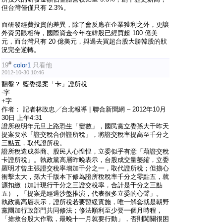
但台灣僅僅只有 2.3%。
而研發經費投資的差異，除了會反應在企業獲利之外，更讓
外資另眼相待，國際資金今年在韓股已經買超 100 億美
元，而台灣只有 20 億美元，與過去買超台股大勝韓股的狀
況完全逆轉。
#
19
color1
只看他
2012-10-30 10:46
翻盤？ 藍委提案「卡」證所稅
-字
+字
作者： 記者林政忠╱台北報導 | 聯合新聞網 – 2012年10月
30日 上午4:31
證所稅明年元旦上路恐生「變數」，國民黨立委孫大千昨天
提案要求「證交稅合併證所稅」，將證交稅率提高至千分之
三點五，取代證所稅。
證所稅造成券商、股民人心惶惶，立委似乎有意「藉證交稅
卡證所稅」。執政黨高層昨晚表示，台股成交量萎縮，立委
羅明才曾主張證交稅率增加千分之一，取代證所稅；但擔心
衝擊太大，孫大千版本下修為證所稅稅率千分之零點五，就
源扣繳（加計現行千分之三證交稅率，合計是千分之三點
五），「提案是經過沙盤推演，代表很多立委的心聲」。
執政黨高層表示，證所稅若要暫緩實施，唯一解套就是朝野
黨團加行政部門共同修法；修法順利至少要一個月時程，
「搶救台股大作戰，最晚十一月就要行動」，否則闖關很困