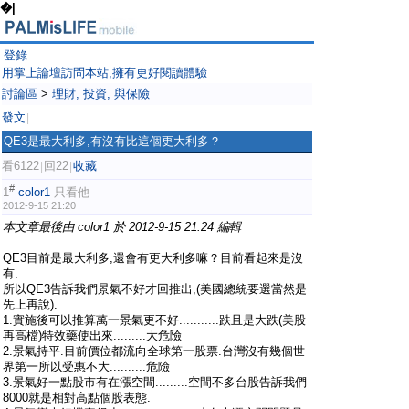
�|
登錄
用掌上論壇訪問本站,擁有更好閱讀體驗
討論區
>
理財, 投資, 與保險
發文
|
QE3是最大利多,有沒有比這個更大利多？
看6122
回22
收藏
|
|
#
1
color1
只看他
2012-9-15 21:20
本文章最後由 color1 於 2012-9-15 21:24 編輯
QE3目前是最大利多,還會有更大利多嘛？目前看起來是沒
有.
所以QE3告訴我們景氣不好才回推出,(美國總統要選當然是
先上再說).
1.實施後可以推算萬一景氣更不好...........跌且是大跌(美股
再高檔)特效藥使出來.........大危險
2.景氣持平.目前價位都流向全球第一股票.台灣沒有幾個世
界第一所以受惠不大..........危險
3.景氣好一點股市有在漲空間.........空間不多台股告訴我們
8000就是相對高點個股表態.