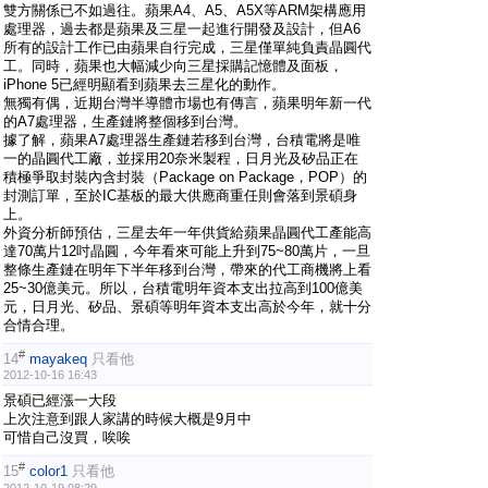
雙方關係已不如過往。蘋果A4、A5、A5X等ARM架構應用
處理器，過去都是蘋果及三星一起進行開發及設計，但A6
所有的設計工作已由蘋果自行完成，三星僅單純負責晶圓代
工。同時，蘋果也大幅減少向三星採購記憶體及面板，
iPhone 5已經明顯看到蘋果去三星化的動作。
無獨有偶，近期台灣半導體市場也有傳言，蘋果明年新一代
的A7處理器，生產鏈將整個移到台灣。
據了解，蘋果A7處理器生產鏈若移到台灣，台積電將是唯
一的晶圓代工廠，並採用20奈米製程，日月光及矽品正在
積極爭取封裝內含封裝（Package on Package，POP）的
封測訂單，至於IC基板的最大供應商重任則會落到景碩身
上。
外資分析師預估，三星去年一年供貨給蘋果晶圓代工產能高
達70萬片12吋晶圓，今年看來可能上升到75~80萬片，一旦
整條生產鏈在明年下半年移到台灣，帶來的代工商機將上看
25~30億美元。所以，台積電明年資本支出拉高到100億美
元，日月光、矽品、景碩等明年資本支出高於今年，就十分
合情合理。
#
14
mayakeq
只看他
2012-10-16 16:43
景碩已經漲一大段
上次注意到跟人家講的時候大概是9月中
可惜自己沒買，唉唉
#
15
color1
只看他
2012-10-19 08:29