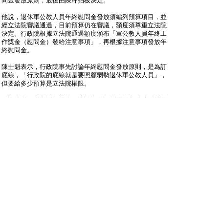
問金發放原則，最後由陳冲拍板決定。
他說，退休軍公教人員年終慰問金發放須編列預算項目，並
經立法院審議通過，目前預算仍在審議，額度須尊重立法院
決定。行政院根據立法院通過額度頒布「軍公教人員年終工
作獎金（慰問金）發給注意事項」，再根據注意事項發放年
終慰問金。
陳士魁表示，行政院事先討論年終慰問金發放原則，是為訂
底線，「行政院的底線就是要照顧弱勢退休軍公教人員」，
但要給多少預算是立法院權限。
邱文彥進一步詢問，退休軍公教人員年終慰問金發放原則是
否會逐年檢討？已公布的發放原則是否只限明年？
陳士魁說，「對」。
【2012/10/29 聯合新聞網、中央社】@
http://udn.com/
全文網址: 明年續發年終慰問金？ 陳揆：現無法回應 | 要聞
| 即時新聞 | 聯合新聞網
http://udn.com/NEWS/BREAKINGNEWS ...
shtml#ixzz2AkMOuIyZ
Power By udn.com