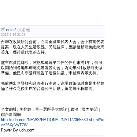
#
2
color1
只看他
2012-9-15 21:26
台聯在政策研討會前，召開全國黨代表大會，會中有黨代表
提案，現在人民生活艱難、民怨益深，應該發起罷免總統馬
英九，獲得黨代表的支持。
黨主席黃昆輝說，雖然馬總統第二任的任期未滿1年，但可
以開始到各地舉辦罷免連署說明會，為明年5月啟動罷免做
準備。他已向李登輝報告了這個決議，李登輝表示支持。
先前傳出李登輝和台聯漸行漸遠，這場政策研討會是李登輝
隔了許久之後出席的台聯公開活動，黃昆輝全程陪同。
全文網址: 李登輝：單一選區是大錯誤 | 政治 | 國內要聞 |
聯合新聞網
http://udn.com/NEWS/NATIONAL/NAT1/7365580.shtml#ix
zz26XpVvT7W
Power By udn.com