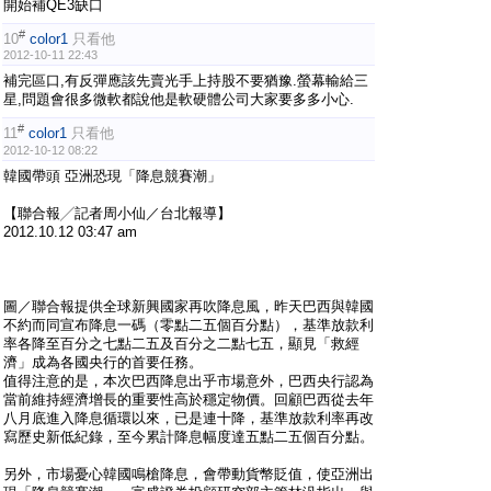
開始補QE3缺口
#
10
color1
只看他
2012-10-11 22:43
補完區口,有反彈應該先賣光手上持股不要猶豫.螢幕輸給三
星,問題會很多微軟都說他是軟硬體公司大家要多多小心.
#
11
color1
只看他
2012-10-12 08:22
韓國帶頭 亞洲恐現「降息競賽潮」
【聯合報╱記者周小仙／台北報導】
2012.10.12 03:47 am
圖／聯合報提供全球新興國家再吹降息風，昨天巴西與韓國
不約而同宣布降息一碼（零點二五個百分點），基準放款利
率各降至百分之七點二五及百分之二點七五，顯見「救經
濟」成為各國央行的首要任務。
值得注意的是，本次巴西降息出乎市場意外，巴西央行認為
當前維持經濟增長的重要性高於穩定物價。回顧巴西從去年
八月底進入降息循環以來，已是連十降，基準放款利率再改
寫歷史新低紀錄，至今累計降息幅度達五點二五個百分點。
另外，市場憂心韓國鳴槍降息，會帶動貨幣貶值，使亞洲出