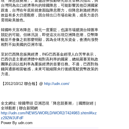
現「降息競賽潮」。富盛證券投顧研究部主管林汎指出，與
台灣同為出口經濟導向的韓國降息，可能影響其他亞洲國家
跟進，台灣在年底前就會面臨降息壓力，但降息刺激經濟的
效益有多大仍需觀察，因台韓出口市場在歐美，成長力道仍
需視歐美臉色。
韓國昨天宣布降息，韓元一度重貶，也讓市場臆測台韓匯率
競貶的可能。但林汎說，即使這次出現亞洲降息潮，亞幣降
幅並不會像之前那麼明顯，因為全球充斥資金，會湧向漲勢
相對不如美國的亞洲市場。
至於巴西降息振興經濟，ING巴西基金經理人白芳苹表示，
巴西仍是主要經濟體中相對高利率的國家，總統羅賽芙執政
團隊必須以低利率為重振經濟的首要任務。不過，巴西對熱
錢與通膨相當敏感，未來可能縮限央行後續寬鬆貨幣政策的
力道。
【2012/10/12 聯合報】@
http://udn.com/
全文網址: 韓國帶頭 亞洲恐現「降息競賽潮」 | 國際財經 |
全球觀察 | 聯合新聞網
http://udn.com/NEWS/WORLD/WOR2/7424983.shtml#ixz
z292WJUFdF
Power By udn.com