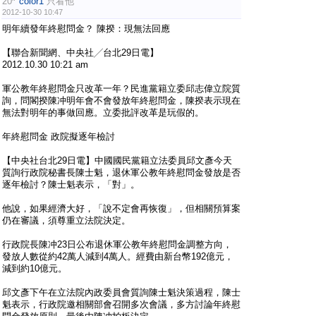
20
color1
只看他
2012-10-30 10:47
明年續發年終慰問金？ 陳揆：現無法回應
【聯合新聞網、中央社╱台北29日電】
2012.10.30 10:21 am
軍公教年終慰問金只改革一年？民進黨籍立委邱志偉立院質
詢，問閣揆陳冲明年會不會發放年終慰問金，陳揆表示現在
無法對明年的事做回應。立委批評改革是玩假的。
年終慰問金 政院擬逐年檢討
【中央社台北29日電】中國國民黨籍立法委員邱文彥今天
質詢行政院秘書長陳士魁，退休軍公教年終慰問金發放是否
逐年檢討？陳士魁表示，「對」。
他說，如果經濟大好，「說不定會再恢復」，但相關預算案
仍在審議，須尊重立法院決定。
行政院長陳冲23日公布退休軍公教年終慰問金調整方向，
發放人數從約42萬人減到4萬人。經費由新台幣192億元，
減到約10億元。
邱文彥下午在立法院內政委員會質詢陳士魁決策過程，陳士
魁表示，行政院邀相關部會召開多次會議，多方討論年終慰