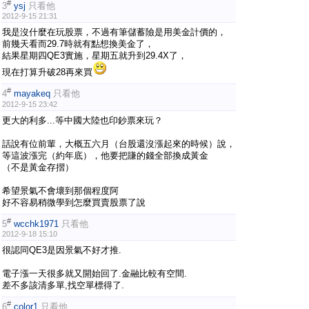
#
3
ysj
只看他
2012-9-15 21:31
我是沒什麼在玩股票，不過有筆儲蓄險是用美金計價的，
前幾天看而29.7時就有點想換美金了，
結果星期四QE3實施，星期五就升到29.4X了，
現在打算升破28再來買
#
4
mayakeq
只看他
2012-9-15 23:42
更大的利多...等中國大陸也印鈔票來玩？
話說有位前輩，大概五六月（台股還沒漲起來的時候）說，
等這波漲完（約年底），他要把賺的錢全部換成黃金
（不是黃金存摺）
希望景氣不會壞到那個程度阿
好不容易稍微學到怎麼買賣股票了說
#
5
wcchk1971
只看他
2012-9-18 15:10
很認同QE3是因景氣不好才推.
電子漲一天很多就又開始回了.金融比較有空間.
差不多該清多單,找空單標得了.
#
6
color1
只看他