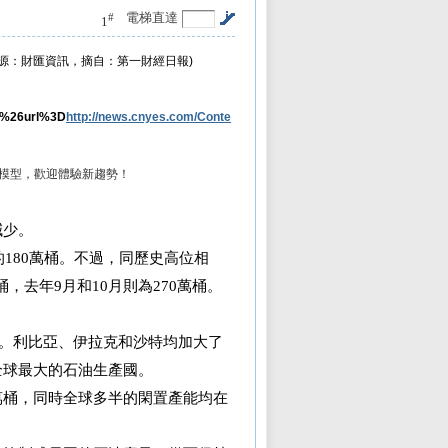
電梯直達
#
1
來源：財匯資訊，摘自：第一財經日報)
fc%26url%3D
http://news.cnyes.com/Conte
體模型，歡迎體驗新趨勢！
減少。
月的180萬桶。不過，同歷史高位相
桶，去年9月和10月則為270萬桶。
加。利比亞、伊拉克和沙特均加大了
全球最大的石油生產國。
10萬桶，同時全球多半的閑置產能均在