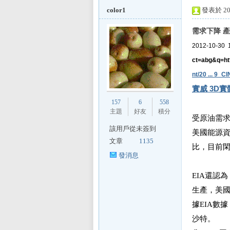
color1
發表於 201
需求下降 產
2012-10-3
L
ct=abg&q=ht
nt/20 ... 9
實威 3D
157
6
558
主題
好友
積分
受原油需
該用戶從未簽到
美國能源資
文章
1135
比，目前閑
Mi
發消息
EIA還認
生產，美
據EIA數
沙特。