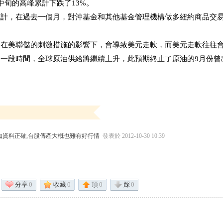
中旬的高峰累計下跌了13%。
統計，在過去一個月，對沖基金和其他基金管理機構做多紐約商品交
，在美聯儲的刺激措施的影響下，會導致美元走軟，而美元走軟往往
的一段時間，全球原油供給將繼續上升，此預期終止了原油的9月份曾
資料正確,台股傳產大概也難有好行情
發表於 2012-10-30 10:39
分享
0
收藏
0
頂
0
踩
0