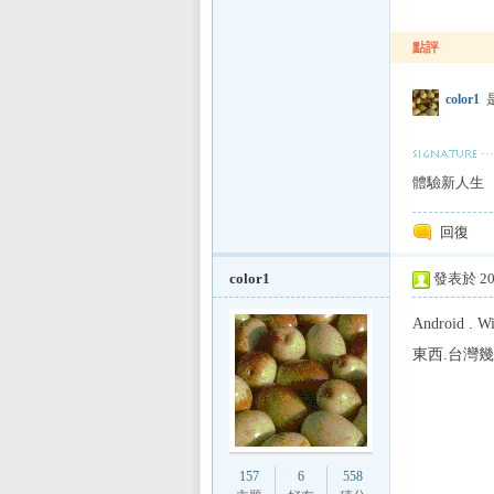
點評
color1
是
體驗新人生
回復
color1
發表於 201
Android 
東西.台灣
157
6
558