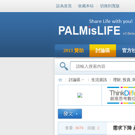
設為首頁
|
收藏本站
|
切換到寬版
2013 贊助
討論區
官方
討論區
生活資訊
理財, 投資,
PA
»
›
›
需求下降 
查看:
3670
|
回復:
2