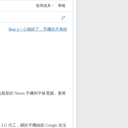
使用道具
舉報
#
2
Beat it！心都碎了，手機也不會碎
系統最新的 Nexus 手機和平板電腦，要將
伴 LG 代工，關於手機細節 Google 並沒