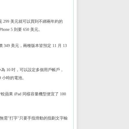
。
只要花 299 美元就可以買到不綁兩年約的
e 5 則要 650 美元。
349 美元，兩種版本皆預定 11 月 13
大小為 10 吋，可以設定多個用戶帳戶，
9 小時的電池。
皆較蘋果 iPad 同樣容量機型便宜了 100
 應用程式、無需"打字"只要手指滑動的指劃文字輸