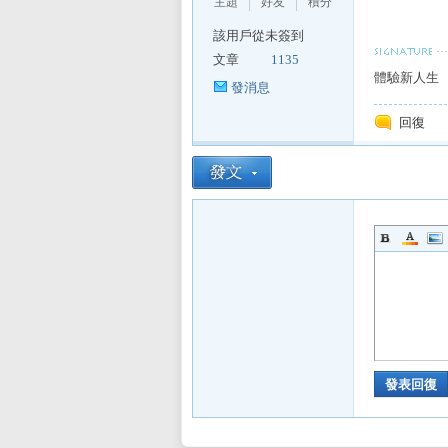
主題
好友
積分
該用戶從未簽到
文章
1135
體驗新人生
發消息
回復
發表回復