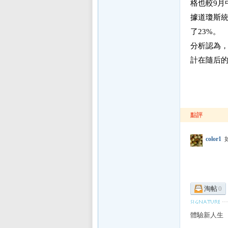
E
格也較9月
據道瓊斯
了23%。
分析認為
計在隨后
討
點評
color1
如
淘帖
0
論
體驗新人生