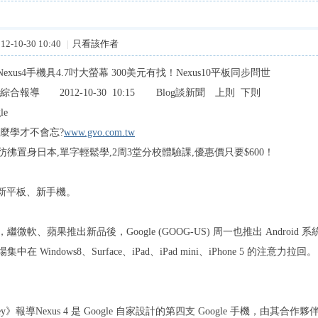
2-10-30 10:40
|
只看該作者
新Nexus4手機具4.7吋大螢幕 300美元有找！Nexus10平板同步問世
綜合報導 2012-10-30 10:15 Blog談新聞 上則 下則
le
怎麼學才不會忘?
www.gvo.com.tw
彿置身日本,單字輕鬆學,2周3堂分校體驗課,優惠價只要$600！
發表新平板、新手機。
繼微軟、蘋果推出新品後，Google (GOOG-US) 周一也推出 Android 
在 Windows8、Surface、iPad、iPad mini、iPhone 5 的注意力拉回。
ey》報導Nexus 4 是 Google 自家設計的第四支 Google 手機，由其合作夥