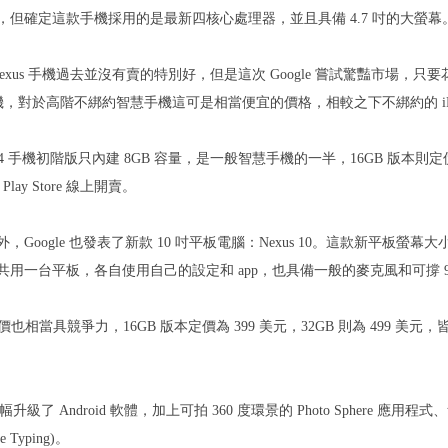
，但確定這款手機採用的是最新四核心處理器，並且具備 4.7 吋的大螢幕
 的 Nexus 手機過去並沒有賣的特別好，但是這次 Google 嘗試驚豔市場，
4 手機，對於高階不綁約智慧手機這可是相當便宜的價格，相較之下不綁約的 iPhon
us 4 手機初階版只內建 8GB 容量，是一般智慧手機的一半，16GB 版本則定價 
 Play Store 線上開賣。
，Google 也發表了新款 10 吋平板電腦：Nexus 10。這款新平板螢幕
共用一台平板，各自使用自己的設定和 app，也具備一般的麥克風和可撐 
0 定價也相當具競爭力，16GB 版本定價為 399 美元，32GB 則為 499 美元，
也小幅升級了 Android 軟體，加上可拍 360 度環景的 Photo Sphere
e Typing)。