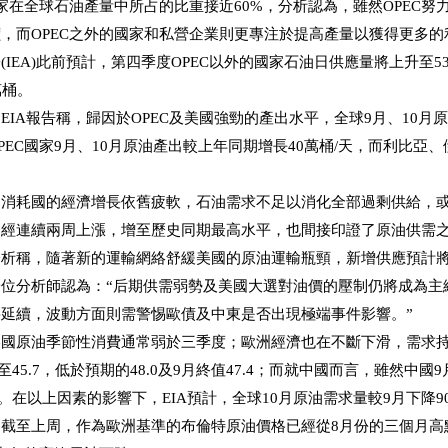
國家在全球石油產量中所占的比重接近60%，分析認為，雖然OPEC
，而OPEC之外的國家和私營企業則更專注於提高產量以獲得更多的
(IEA)此前預計，第四季度OPEC以外的國家石油日供應量將上升至
萬桶。
EIA報告稱，歸因於OPEC及美國強勁的產出水平，全球9月、10
PEC國家9月、10月原油產出較上年同期增長40萬桶/天，而利比
油消耗國的經濟增長依舊疲軟，石油需求不足以消化全部過剩供給，
已經連續兩周上漲，增至歷史同期最高水平，也間接印證了原油供需
分析稱，隨著新的運輸網絡舒緩美國的原油運輸瓶頸，新增供應預計
位分析師認為：“后期供需弱勢及美國大選對油價的壓制仍將成為主
延續，波動方面則需警惕歐債及中東是否出現極端事件影響。”
國原油季節性消費通常弱於三季度；歐洲經濟也在不斷下滑，需求持
至45.7，低於預期的48.0及9月終值47.4；而就中國而言，雖然中國
1%。在以上因素的影響下，EIA預計，全球10月原油需求量較9月下降9
截至上周，作為歐洲基準的布倫特原油價格已經從8月份的三個月高點