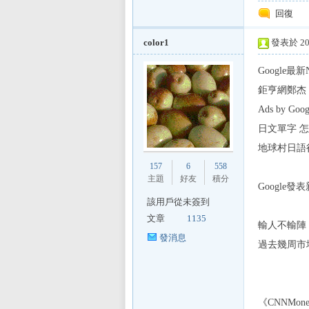
回復
color1
發表於 201
Google最
鉅亨網鄭杰 
區
Ads by Goog
日文單字 
地球村日語彷
157
6
558
主題
好友
積分
Google
該用戶從未簽到
文章
1135
輸人不輸陣，
發消息
過去幾周市場集中
《CNNMon