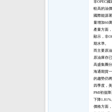
非OPEC
較高的油價
sL
國際能源署
量增加60
產量方面，
顯示，非O
期水準。
而主要原
原油庫存
IF
高盛集團
海通期貨一
的趨勢仍將
四季度，美
PMI初值降
下降1.8
價格方面，