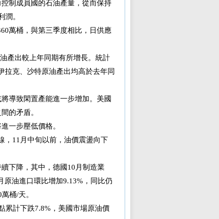
努力控制成員國的石油產量，從而保持
利潤。
5360萬桶，與第三季度相比，日供應
月原油產出較上年同期有所增長。統計
亞、伊拉克、沙特原油產出均高於去年同
或將導致閑置產能進一步增加。美國
之間的矛盾。
將進一步壓低價格。
線，11月中旬以前，油價震盪向下
續下降，其中，德國10月制造業
9月原油進口環比增加9.13%，同比仍
0萬桶/天。
累計下跌7.8%，美國市場原油價