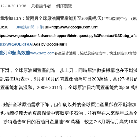
2-10-30 10:38
|
只看該作者
|
倒序瀏覽
量增加 EIA：近兩月全球原油閑置產能升至200萬桶/天
鉅亨網新聞中心 (
0 10:30
Blog談新聞
下則
[url=http://www.google.com/url?
tps://www.google.com/adsense/support/bin/request.py%3Fcontact%3Dabg_a
_CINI3xWF1eOEjdTRA
]Ads by Google[/url]
實體列印超高效能
www.swtc.com
各產業皆適用，協助您節省成本，快速創造3D實
求下滑，全球原油閑置產能進一步上升，同時原油做多機構也在不斷
訊署(EIA)表示，9月和10月的閑置產能為每日200萬桶，高於7~8
置產能相當溫和。2009~2011年，全球原油日均閑置產能約為360萬
為，雖然全球原油需求下降，但伊朗以外的全球原油產量卻在不斷增
國也持續從龐大的頁巖儲量中獲取更多石油，並有望在未來幾年成為
據，沙特過去60日的石油日產量達980萬桶，較之7~8月兩個月高約