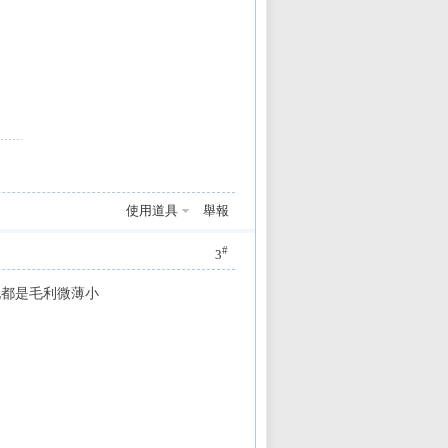
使用道具
舉報
#
3
到邊,其他都是毛利微薄小