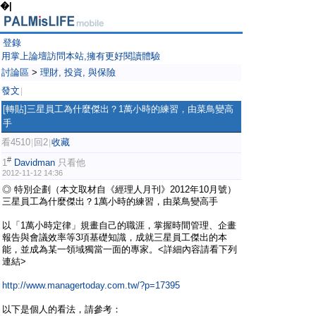
�|
登錄
用掌上論壇訪問本站,擁有更好閱讀體驗
討論區
>
理財, 投資, 與保險
發文
|
[轉貼]三星員工為什麼傑出？1萬小時的練習，由菜鳥變高
手
看4510
回2
收藏
|
|
#
1
Davidman
只看他
2012-11-12 14:36
◎ 特別企劃（本文取材自《經理人月刊》2012年10月號）
三星員工為什麼傑出？1萬小時的練習，由菜鳥變高手
以「1萬小時定律」規畫自己的職涯，掌握時間管理、企畫
報告與會議效率等3項基礎知識，成就三星員工傑出的本
能，並成為某一領域獨當一面的專家。<詳細內容請看下列
連結>
http://www.managertoday.com.tw/?p=17395
以下是個人的看法，請參考：