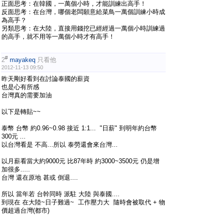
正面思考：在韓國，一萬個小時，才能訓練出高手！
反面思考：在台灣，哪個老闆願意給菜鳥一萬個訓練小時成
為高手？
另類思考：在大陸，直接用錢挖已經經過一萬個小時訓練過
的高手，就不用等一萬個小時才有高手！
#
2
mayakeq
只看他
2012-11-13 09:50
昨天剛好看到在討論泰國的薪資
也是心有所感
台灣真的需要加油
以下是轉貼~~
泰幣 台幣 約0.96~0.98 接近 1:1... "日薪" 到明年約台幣
300元 ...
以台灣看是 不高...所以 泰勞還會來台灣...
以月薪看當大約9000元 比87年時 約3000~3500元 仍是增
加很多.....
台灣 還在原地 甚或 倒退....
所以 當年若 台幹同時 派駐 大陸 與泰國....
到現在 在大陸~日子難過~ 工作壓力大 隨時會被取代 + 物
價超過台灣(都市)