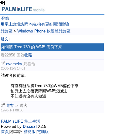
�|
登錄
用掌上論壇訪問本站,擁有更好閱讀體驗
討論區
>
Windows Phone 軟硬體討論區
發文
|
如何將 Treo 750 的 WM5 備份下來
看22858
回2
收藏
|
|
#
1
evarocky
只看他
2008-11-5 14:01
請教各位前輩:
有沒有辦法將Treo 750的WM5備份下來
怕升上去之後要降回WM5沒辦法
不知道有沒有人做過
#
2
遊客
.x
遊客
1970-1-1 08:00
PALMisLIFE 掌上生活
Powered by
Discuz!
X2.5
首頁
標準版
精簡版
電腦版
|
|
|