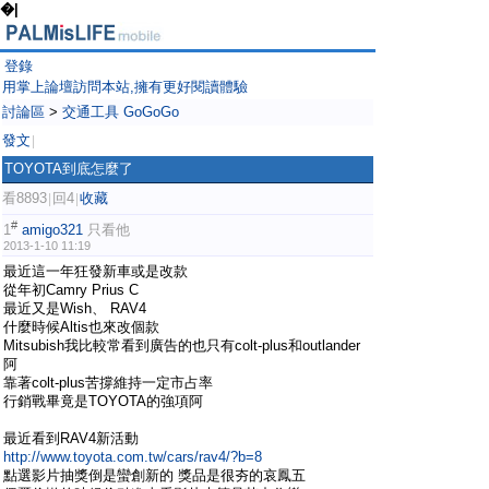
�|
登錄
用掌上論壇訪問本站,擁有更好閱讀體驗
討論區
>
交通工具 GoGoGo
發文
|
TOYOTA到底怎麼了
看8893
回4
收藏
|
|
#
1
amigo321
只看他
2013-1-10 11:19
最近這一年狂發新車或是改款
從年初Camry Prius C
最近又是Wish、 RAV4
什麼時候Altis也來改個款
Mitsubish我比較常看到廣告的也只有colt-plus和outlander
阿
靠著colt-plus苦撐維持一定市占率
行銷戰畢竟是TOYOTA的強項阿
最近看到RAV4新活動
http://www.toyota.com.tw/cars/rav4/?b=8
點選影片抽獎倒是蠻創新的 獎品是很夯的哀鳳五