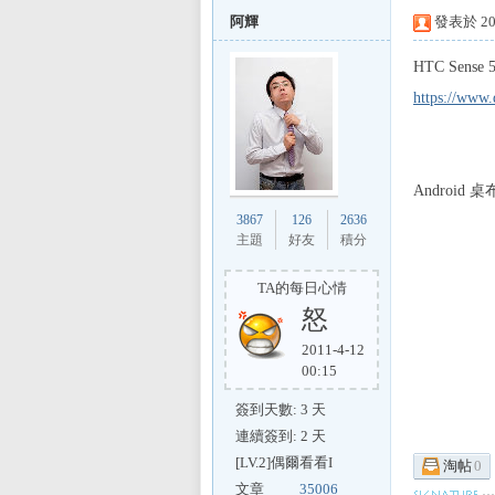
阿輝
發表於 201
HTC Sense
https://www
L
Androi
3867
126
2636
主題
好友
積分
TA的每日心情
怒
Mi
2011-4-12
00:15
簽到天數: 3 天
連續簽到: 2 天
[LV.2]偶爾看看I
淘帖
0
文章
35006