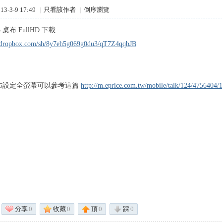
3-3-9 17:49
|
只看該作者
|
倒序瀏覽
 5 桌布 FullHD 下載
.dropbox.com/sh/8y7eh5g069g0du3/qT7Z4qqbJB
d 桌布設定全螢幕可以參考這篇
http://m.eprice.com.tw/mobile/talk/124/4756404/1
分享
0
收藏
0
頂
0
踩
0