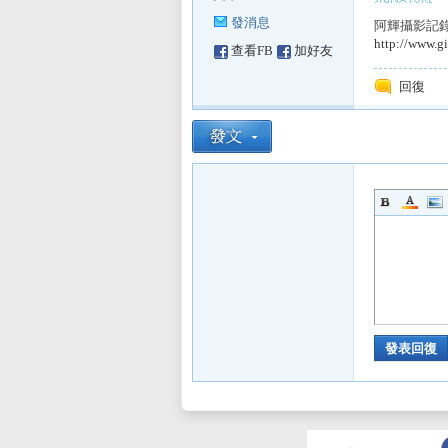
發消息
阿輝攝影記錄服
http://www.gi
查看FB
加好友
sL
回復
IF
發表回復