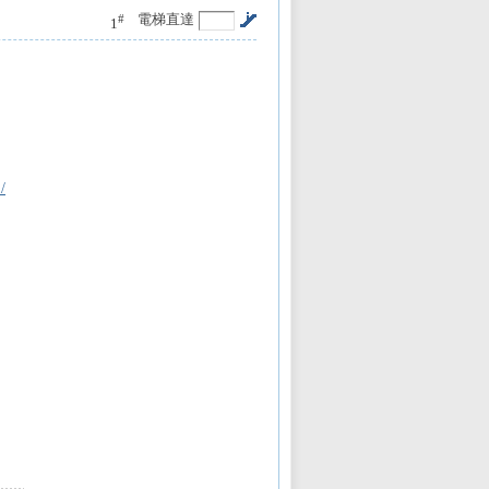
電梯直達
#
1
/