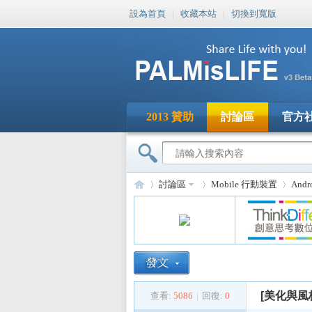
設為首頁
|
收藏本站
|
切換到寬版
2013 贊助
討論區
官方
討論區
Mobile 行動裝置
And
PA
»
›
›
[美化與風
查看:
5086
|
回復:
0