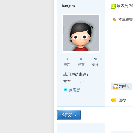
iamgim
發表於 201
本主題
L
5
0
20
主題
好友
積分
該用戶從未簽到
文章
52
淘帖
0
Mi
發消息
回復