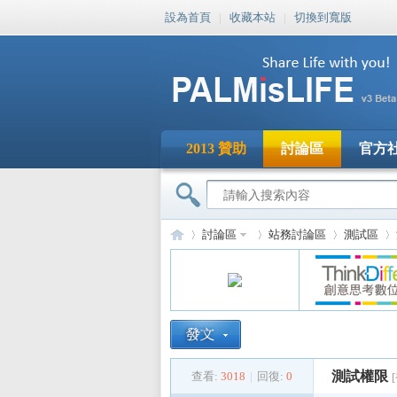
設為首頁
|
收藏本站
|
切換到寬版
2013 贊助
討論區
官方
討論區
站務討論區
測試區
PA
»
›
›
›
測試權限
查看:
3018
|
回復:
0