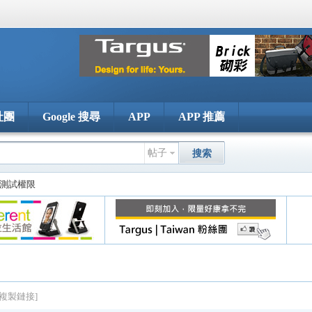
社團
Google 搜尋
APP
APP 推薦
帖子
搜索
測試權限
[複製鏈接]