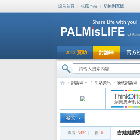
設為首頁
|
收藏本站
|
切換到寬版
2013 贊助
討論區
官方
討論區
生活資訊
寵物討論區
PA
»
›
›
›
吉娃娃腳受傷.
查看:
3450
|
回復:
0