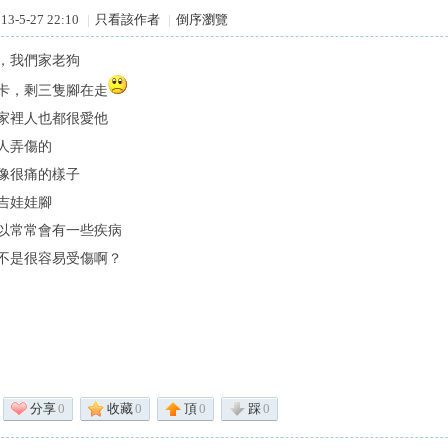
3-5-27 22:10
|
只看該作者
|
倒序瀏覽
，我們家老狗
卡，剩三隻腳在走
家裡人也都很愛他
人弄傷的
像很痛的樣子
吉娃娃腳
以常常會有一些疾病
不是很容易受傷啊？
分享
0
收藏
0
頂
0
踩
0