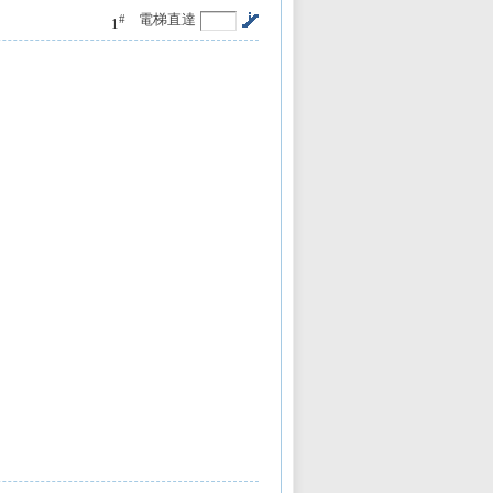
電梯直達
#
1