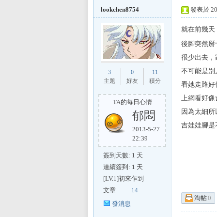
lookchen8754
發表於 201
就在前幾天
後腳突然掰
L
很少出去，
不可能是別
3
0
11
主題
好友
積分
看她走路好
上網看好像
TA的每日心情
因為太細所
郁悶
吉娃娃腳是
2013-5-27
22:39
Mi
簽到天數: 1 天
連續簽到: 1 天
[LV.1]初來乍到
文章
14
淘帖
0
發消息