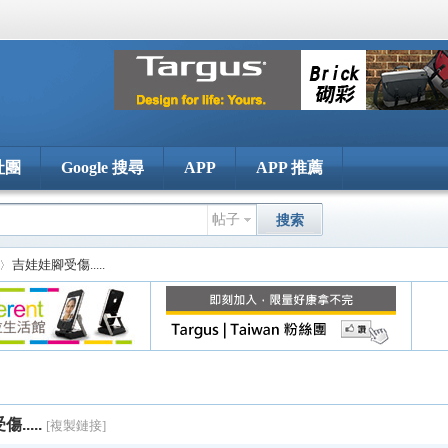
社團
Google 搜尋
APP
APP 推薦
帖子
搜索
吉娃娃腳受傷.....
....
[複製鏈接]