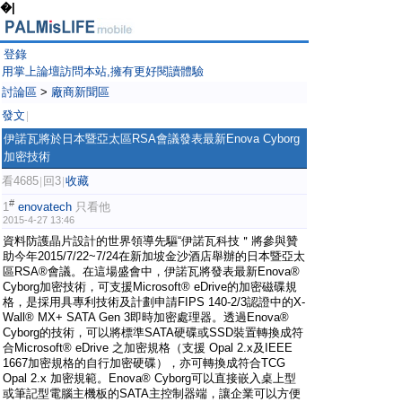
�|
登錄
用掌上論壇訪問本站,擁有更好閱讀體驗
討論區
>
廠商新聞區
發文
|
伊諾瓦將於日本暨亞太區RSA會議發表最新Enova Cyborg
加密技術
看4685
回3
收藏
|
|
#
1
enovatech
只看他
2015-4-27 13:46
資料防護晶片設計的世界領導先驅“伊諾瓦科技＂將參與贊
助今年2015/7/22~7/24在新加坡金沙酒店舉辦的日本暨亞太
區RSA®會議。在這場盛會中，伊諾瓦將發表最新Enova®
Cyborg加密技術，可支援Microsoft® eDrive的加密磁碟規
格，是採用具專利技術及計劃申請FIPS 140-2/3認證中的X-
Wall® MX+ SATA Gen 3即時加密處理器。透過Enova®
Cyborg的技術，可以將標準SATA硬碟或SSD裝置轉換成符
合Microsoft® eDrive 之加密規格（支援 Opal 2.x及IEEE
1667加密規格的自行加密硬碟），亦可轉換成符合TCG
Opal 2.x 加密規範。Enova® Cyborg可以直接嵌入桌上型
或筆記型電腦主機板的SATA主控制器端，讓企業可以方便