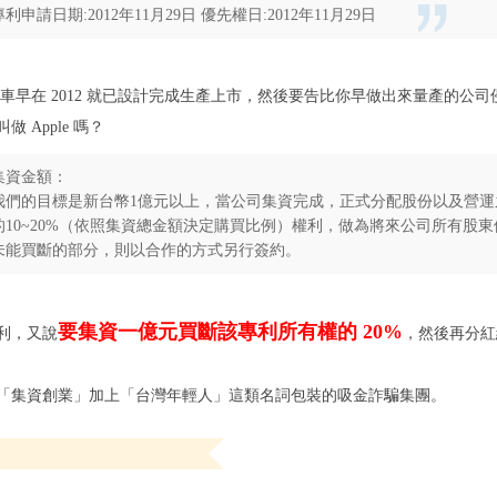
專利申請日期:2012年11月29日 優先權日:2012年11月29日
份的車早在 2012 就已設計完成生產上市，然後要告比你早做出來量產的公
 Apple 嗎？
集資金額：
我們的目標是新台幣1億元以上，當公司集資完成，正式分配股份以及營運
的10~20%（依照集資總金額決定購買比例）權利，做為將來公司所有股
未能買斷的部分，則以合作的方式另行簽約。
要集資一億元買斷該專利所有權的 20%
利，又說
，然後再分紅
「集資創業」加上「台灣年輕人」這類名詞包裝的吸金詐騙集團。