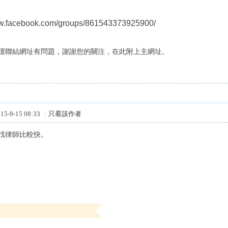
ww.facebook.com/groups/861543373925900/
壇聯結網址有問題，謝謝您的關注，在此附上主網址。
5-9-15 08:33
|
只看該作者
找律師比較快。