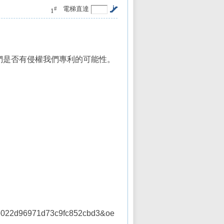
電梯直達
#
1
們是否有侵權我們專利的可能性。
e022d96971d73c9fc852cbd3&oe