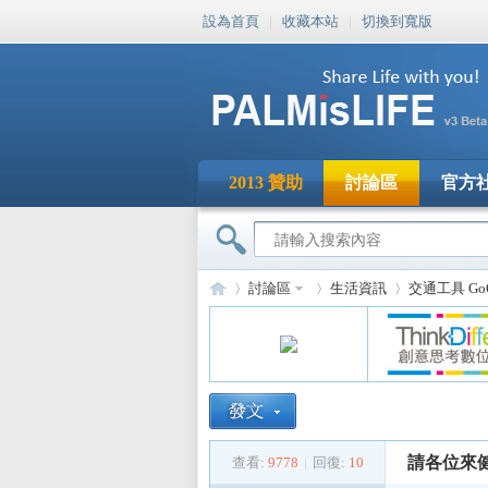
設為首頁
|
收藏本站
|
切換到寬版
2013 贊助
討論區
官方
討論區
生活資訊
交通工具 Go
PA
»
›
›
請各位來
查看:
9778
|
回復:
10