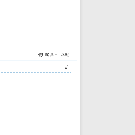
使用道具
舉報
#
4