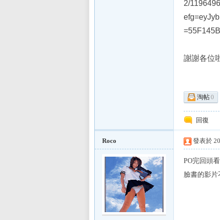
E
2/119649
efg=eyJy
=55F145
謝謝各位
淘帖
0
討
回復
Roco
發表於 201
PO完回頭看
臉書的影片
論