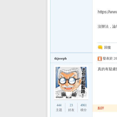
https://w
沒辦法，論
回復
tkjoseph
發表於 201
真的有疑慮
444
23
4961
點評
主題
好友
積分