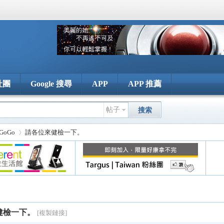
社團
Google 搜尋
APP
APP 推薦
帖子
搜索
GoGo
請各位來健檢一下。
›
健檢一下。
[複製鏈接]