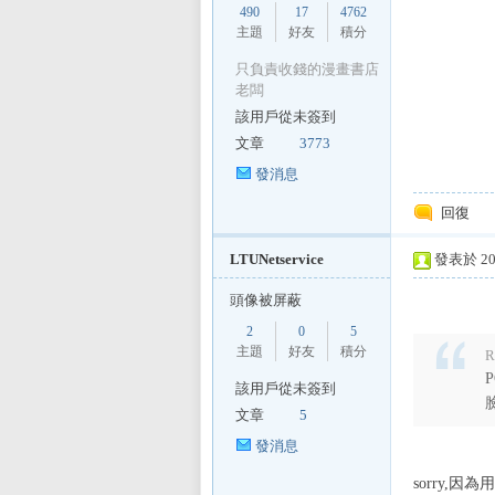
490
17
4762
主題
好友
積分
只負責收錢的漫畫書店
老闆
該用戶從未簽到
文章
3773
發消息
區
回復
LTUNetservice
發表於 201
頭像被屏蔽
2
0
5
主題
好友
積分
R
該用戶從未簽到
文章
5
發消息
sorry