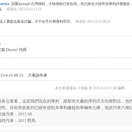
ervice
回覆tkjoseph:台灣律師，大陸律師已有在找，也已經在大陸申請專利評價
議。
發表於 2015-9-15 11:21
這人重點在吸金詐騙，才不在乎什麼專利官司。
發表於 2015-9-15 08:41
內
Discuz! 代碼
5-9-15 08:33
|
只看該作者
本文章最後由 小酒蟲 於 2015-9-14 17:40 編輯
請各位看看，這是我們現在的專利，跟那些大廠的序列式方向燈對比，他
能性。目前所收集到已經有侵犯本專利嫌疑的車輛有七種，包括汽車六種
奧迪汽車：2013 S8
福特汽車：2013 野馬