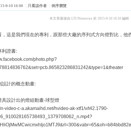
5-9-10 16:00
|
只看該作者
|
倒序瀏覽
本文章最後由 LTUNetservice 於 2015-9-10 16:10 編輯
看，這是我們現在的專利，跟那些大廠的序列式方向燈對比，他
專利證書
:
ww.facebook.com/photo.php?
378814836762&set=pcb.865823286831242&type=1&theater
利設計的概念動畫
:
燈具設計出的燈組動畫
-
球型燈
cdn-video-c-a.akamaihd.net/hvideo-ak-xtf1/v/t42.1790-
56_910028165738493_1379708062_n.mp4?
bHIiOjMwMCwicmxhIjo1MTJ9&rl=300&vabr=65&oh=b84bbd82