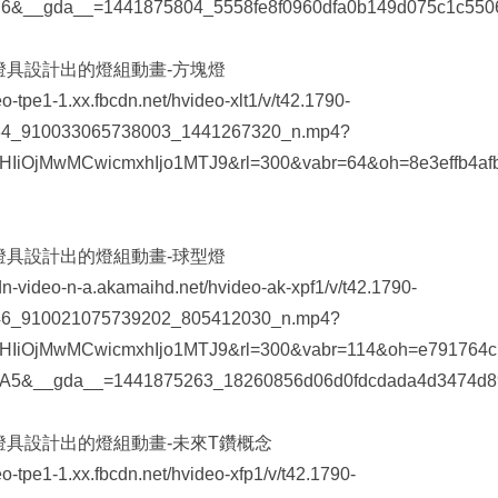
6&__gda__=1441875804_5558fe8f0960dfa0b149d075c1c550
燈具設計出的燈組動畫-方塊燈
deo-tpe1-1.xx.fbcdn.net/hvideo-xlt1/v/t42.1790-
34_910033065738003_1441267320_n.mp4?
bHIiOjMwMCwicmxhIjo1MTJ9&rl=300&vabr=64&oh=8e3effb4a
燈具設計出的燈組動畫-球型燈
cdn-video-n-a.akamaihd.net/hvideo-ak-xpf1/v/t42.1790-
46_910021075739202_805412030_n.mp4?
bHIiOjMwMCwicmxhIjo1MTJ9&rl=300&vabr=114&oh=e791764
A5&__gda__=1441875263_18260856d06d0fdcdada4d3474d8
燈具設計出的燈組動畫-未來T鑽概念
deo-tpe1-1.xx.fbcdn.net/hvideo-xfp1/v/t42.1790-