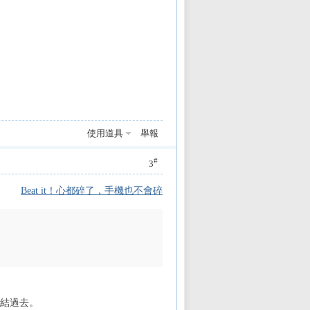
使用道具
舉報
#
3
Beat it！心都碎了，手機也不會碎
連結過去。