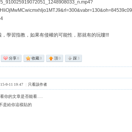
65_910025919072051_1248908033_n.mp4?
bHIiOjMwMCwicmxhIjo1MTJ9&rl=300&vabr=130&oh=84539c0
B4
啦，學習指教，如果有侵權的可能性，那就有的玩瞜
!!!
分享
0
收藏
0
頂
0
踩
3
5-9-11 19:47
|
只看該作者
看你的文章是否能看.....
不是給你這樣貼的