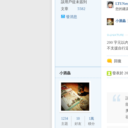
該用戶從未簽到
LTUNets
文章
5582
您的建
發消息
小酒蟲
200 字元以
不支援自行定義 
回復
小酒蟲
發表於 201
1234
10
1萬
主題
好友
積分