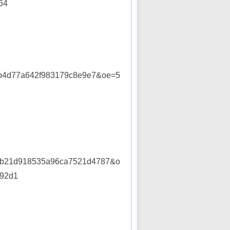
64
fb4d77a642f983179c8e9e7&oe=5
cb21d918535a96ca7521d4787&o
92d1