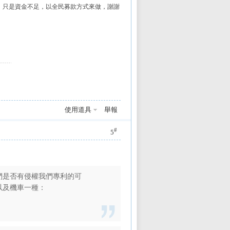
報告，只是資金不足，以全民募款方式來做，謝謝
使用道具
舉報
#
5
們是否有侵權我們專利的可
以及機車一種：