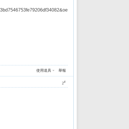
93bd7546753fe79206df34082&oe
使用道具
舉報
#
2