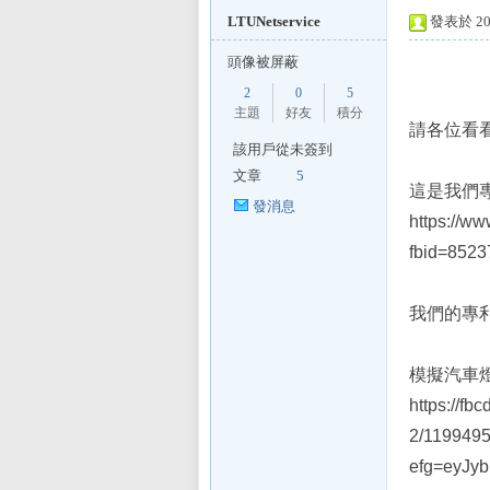
LTUNetservice
發表於 201
頭像被屏蔽
2
0
5
L
主題
好友
積分
請各位看
該用戶從未簽到
文章
5
這是我們
發消息
https://w
fbid=852
我們的專
Mi
模擬汽車
https://fb
2/119949
efg=eyJy