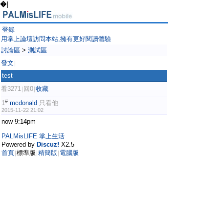
�|
登錄
用掌上論壇訪問本站,擁有更好閱讀體驗
討論區
>
測試區
發文
|
test
看3271
回0
收藏
|
|
#
1
mcdonald
只看他
2015-11-22 21:02
now 9:14pm
PALMisLIFE 掌上生活
Powered by
Discuz!
X2.5
首頁
標準版
精簡版
電腦版
|
|
|