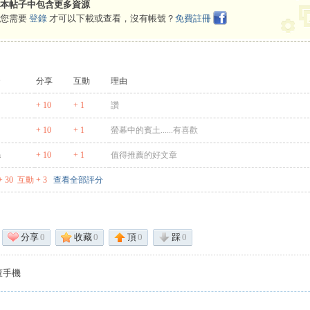
本帖子中包含更多資源
您需要
登錄
才可以下載或查看，沒有帳號？
免費註冊
分享
互動
理由
+ 10
+ 1
讚
+ 10
+ 1
螢幕中的賓土......有喜歡
h
+ 10
+ 1
值得推薦的好文章
 30
互動 + 3
查看全部評分
分享
0
收藏
0
頂
0
踩
0
董手機