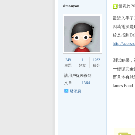
simonyou
發表於 201
最近入手了TH
因爲電源是U
L
於是找到Dell
http://acces
249
1
1262
測試結果，
主題
好友
積分
一條缐完全
該用戶從未簽到
而且本身就
文章
1364
James Bond
Mi
發消息