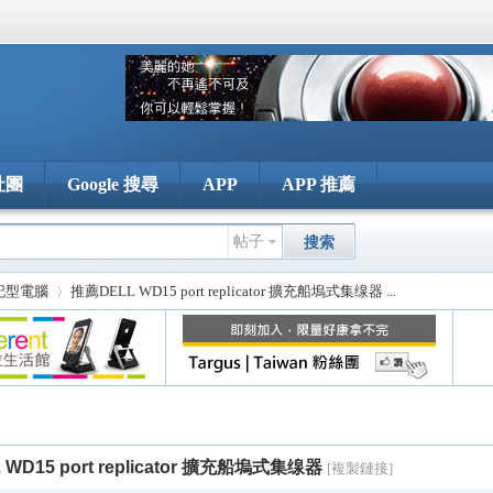
社團
Google 搜尋
APP
APP 推薦
帖子
搜索
記型電腦
推薦DELL WD15 port replicator 擴充船塢式集缐器 ...
›
WD15 port replicator 擴充船塢式集缐器
[複製鏈接]