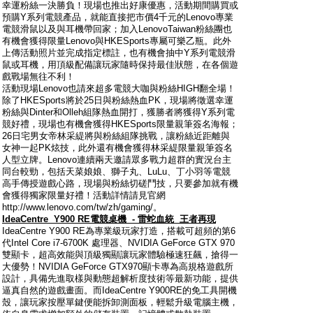
幸運粉絲一決勝負！現場也推出好康優惠，活動期間購買或
預購Y系列電競產品，就能直接把市價4千元的Lenovo專業
電競滑鼠以及與耳機帶回家；加入LenovoTaiwan粉絲團也
有機會獲得限量Lenovo與HKESports專屬可樂乙瓶。此外
上傳活動照片並完成指定標註，也有機會抽中Y系列電競滑
鼠或耳機，用頂級配備讓玩家隨時保持最佳狀態，在各個遊
戲戰場無往不利！
活動現場Lenovo也請來超多電競大咖與粉絲HIGH翻全場！
除了HKESports將於25日與粉絲熱血PK，現場將徵選幸運
粉絲與Dinter和Olleh組隊熱血開打，獲勝者將獲得Y系列電
競好禮，現場也有機會獲得HKESports限量親筆簽名海報；
26日宅男女帝林采緹將與粉絲組隊挑戰，讓粉絲近距離與
女神一起PK炫技，此外還有機會獲得林采緹限量親筆簽名
人型立牌。Lenovo連續兩天邀請眾多戰力超群的實況台主
同台較勁，包括天菜娘娘、獅子丸、LuLu、丁小羽等電競
高手傳授遊戲心路，現場與粉絲切磋鬥技，只要參加就有機
會獲得獨家限量好禮！活動詳情請見官網
http://www.lenovo.com/tw/zh/gaming/。
IdeaCentre Y900
RE
電競桌機
-
雷蛇血統
王者再現
IdeaCentre Y900 RE為專業級玩家打造，搭載可超頻的第6
代Intel Core i7-6700K 處理器、NVIDIA GeForce GTX 970
雙顯卡，超高效能與頂級獨顯讓玩家體驗極速狂飆，搶得一
大優勢！NVIDIA GeForce GTX970顯卡專為高規格遊戲所
設計，具備先進取樣與動態超解析度技術等最新功能，提供
逼真自然的遊戲畫面。而IdeaCentre Y900RE的免工具開機
殼，讓玩家按壓單鍵便能拆卸測面板，輕鬆升級電腦主機，