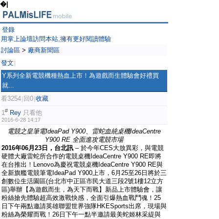
�|
登錄
用掌上論壇訪問本站,擁有更好閱讀體驗
討論區
>
廠商新聞區
發文
|
Y系列全新電競機種熱血上市！為遊戲而生體驗會好禮買
就...
看3254
回0
收藏
|
|
#
1
Rey
只看他
2016-6-28 14:17
電競之皇筆電
IdeaPad Y900
、雷蛇血統桌機
IdeaCentre
Y900 RE
全面進攻電競市場
2016
年
06
月
23
日，台北訊
– 於今年CES大放異彩，與電競
硬體大廠雷蛇所合作的電競桌機IdeaCentre Y900 RE即將
在台推出！Lenovo為慶祝電競桌機IdeaCentre Y900 RE與
全新旗艦電競筆電IdeaPad Y900上市，6月25至26日將於三
創數位生活園區(台北市中正區市民大道三段2號1樓12立方
區)舉辦【為遊戲而生，為天下而戰】新品上市體驗會，讓
粉絲搶先體驗超高效激戰快感，全面引爆熱血戰鬥魂！25
日下午兩點邀請英雄聯盟世界強隊HKESports出席，現場與
粉絲為榮耀而戰！26日下午一點半邀請最美蛇姬林采緹與