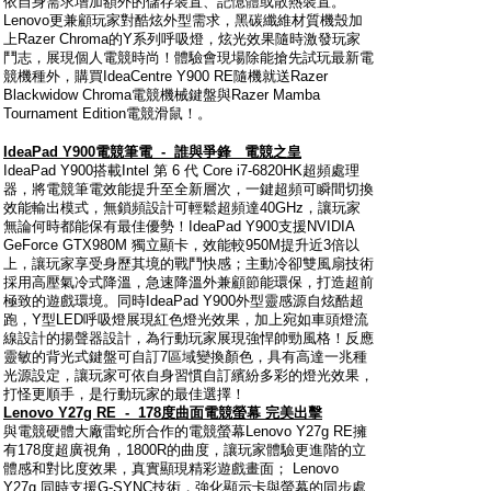
依自身需求增加額外的儲存裝置、記憶體或散熱裝置。
Lenovo更兼顧玩家對酷炫外型需求，黑碳纖維材質機殼加
上Razer Chroma的Y系列呼吸燈，炫光效果隨時激發玩家
鬥志，展現個人電競時尚！體驗會現場除能搶先試玩最新電
競機種外，購買IdeaCentre Y900 RE隨機就送Razer
Blackwidow Chroma電競機械鍵盤與Razer Mamba
Tournament Edition電競滑鼠！。
IdeaPad Y900
電競筆電
-
誰與爭鋒
電競之皇
IdeaPad Y900搭載Intel 第 6 代 Core i7-6820HK超頻處理
器，將電競筆電效能提升至全新層次，一鍵超頻可瞬間切換
效能輸出模式，無鎖頻設計可輕鬆超頻達40GHz，讓玩家
無論何時都能保有最佳優勢！IdeaPad Y900支援NVIDIA
GeForce GTX980M 獨立顯卡，效能較950M提升近3倍以
上，讓玩家享受身歷其境的戰鬥快感；主動冷卻雙風扇技術
採用高壓氣冷式降溫，急速降溫外兼顧節能環保，打造超前
極致的遊戲環境。同時IdeaPad Y900外型靈感源自炫酷超
跑，Y型LED呼吸燈展現紅色燈光效果，加上宛如車頭燈流
線設計的揚聲器設計，為行動玩家展現強悍帥勁風格！反應
靈敏的背光式鍵盤可自訂7區域變換顏色，具有高達一兆種
光源設定，讓玩家可依自身習慣自訂繽紛多彩的燈光效果，
打怪更順手，是行動玩家的最佳選擇！
Lenovo Y27g RE - 178
度曲面電競螢幕
完美出擊
與電競硬體大廠雷蛇所合作的電競螢幕Lenovo Y27g RE擁
有178度超廣視角，1800R的曲度，讓玩家體驗更進階的立
體感和對比度效果，真實顯現精彩遊戲畫面； Lenovo
Y27g 同時支援G-SYNC技術，強化顯示卡與螢幕的同步處