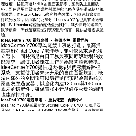
理速度，搭配高達144Hz的畫面更新率，完美防止畫面破
格，即使是場面緊湊火爆的射擊遊戲也能享受平滑流暢的視
覺效果，而Razer Chroma多彩燈光效果，可隨遊戲節奏自
訂炫光效果，熱血戰鬥更加分！Lenovo Y27g也具有通過德
國TUV Rheinland認證的超低藍光技術，減少長時間遊戲的
眼睛疲勞，降低螢幕藍光對玩家眼球傷害，提供舒適遊戲體
驗。
IdeaCentre Y700
電競桌機
-
英雄本色
雷霆悍將
IdeaCentre Y700
專為電競上班族打造，最高搭
載第
6
代
Intel Core i7
處理器，並可依需求選配獨
立選卡，同時滿足白日工務與夜間廝殺戰場的效
能需求，讓使用者能在工作與娛樂間輕鬆轉換。
IdeaCentre Y700
提供超大機箱與簡潔纜線路徑
系統，支援使用者未來升級的自由選配規劃，機
箱內額外的空間還可以另行選配頂部冷卻系統與
兩個灰塵過濾器，以強化內建
120m
m
與
140m
m
風扇的穩定性，確保電腦不管歷經多火爆的纏鬥
也能保持冷靜。
IdeaPad Y700
電競筆電
-
重裝電競
彪悍小
Y
IdeaPad Y700搭載最新第6代Intel Core i7 6700HQ處理器
及NVIDIA GeForce GTX960MDDR5獨立顯卡，讓遊戲畫面
更加生動鮮明，搭配強大 JBL立體聲喇叭和重低音喇叭，
以及Dolby Home Theater技術提供清晰銳利音效，讓玩家
不論身在何處都可以享受強化的環繞音效，肆意沉浸在極擬
真的遊戲世界；同時IdeaPad Y700擁有雙風扇散熱冷卻技