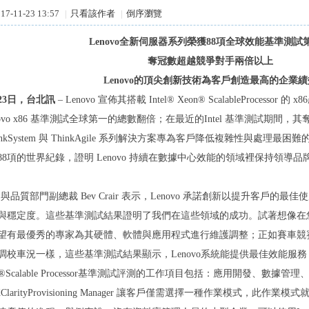
7-11-23 13:57
|
只看該作者
|
倒序瀏覽
Lenovo
全新伺服器系列榮獲
88
項全球效能基準測試
奪冠數超越競爭對手兩倍以上
Lenovo
的頂尖創新技術為客戶創造最高的企業績
23
日
，
台北訊
– Lenovo 宣佈其搭載 Intel® Xeon® ScalableProces
novo x86 基準測試全球第一的總數翻倍；在最近的Intel 基準測試期
 ThinkSystem 與 ThinkAgile 系列解決方案專為客戶降低複雜性與
88項的世界紀錄，證明 Lenovo 持續在數據中心效能的領域裡保持領導品
 開發與品質部門副總裁 Bev Crair 表示，Lenovo 承諾創新以提升客
與穩定度。這些基準測試結果證明了我們在這些領域的成功。試著想像在
望有最優秀的專家為其硬體、軟體與應用程式進行維護調整；正如賽車競
調校車況一樣，這些基準測試結果顯示，Lenovo系統能提供最佳效能服
Xeon®Scalable Processor基準測試評測的工作項目包括：應用開發、數據
的 XClarityProvisioning Manager 讓客戶僅需選擇一種作業模式