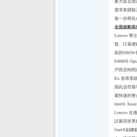
產力並且加
需求來調校
sL
進一步簡化
全面啟動高
Lenov
發、IT基
前的SR65
P4800
戶而言時間
IF
Kx 首席系
因此這些基
最快速的整
Intel®
Lenovo 
試展現世界
Intel®副