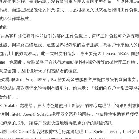
速產值的進程。舉例來說，沒有資料庫管理人員的小型企業，可以使用Len
系統。而這些經過優化的作業模式，則是根據長久以來在硬體與工作負載
成四個作業模式。
效能
o 專注在為客戶降低複雜性並提升效能的工作負載上，這些工作負載可分為
礎建設、與網路基礎建設。這些世界紀錄級的基準測試，為客戶帶來極大的優勢
0七倍以上的效能表現。此一大幅度的進步，最主要是因 Lenovo SR650 伺服器
X Optane，也因此，金融業客戶在執行諸如結構性數據分析等數據管理工作
就是金錢，因此也帶來了相當顯著的獲益。
統架構師Glenn Wright表示，Kx 需要為金融服務客戶提供最快的查
準測試結果對我們來說特別有吸引力。他表示：「我們的客戶常常需要將
合分析。」
 Xeon® Scalable 處理器，最大特色是使用全新設計的核心處理器，特別
在過渡到 Intel® Xeon® Scalable處理器全系列的同時，也積極地協助客
紀錄級的成果，讓客戶能更快速地獲得數據分析的關鍵資訊。
總裁暨Intel® Xeon®產品與數據中心行銷總經理 Lisa Spelman 表示，Int