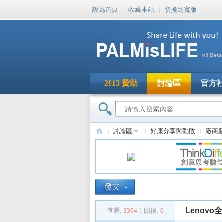
設為首頁
|
收藏本站
|
切換到寬版
2013 贊助
討論區
官方
討論區
好康分享與勸敗
廠商
PA
»
›
›
Lenov
查看:
3304
|
回復:
0