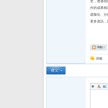
史，透過我們
E
作的成果相當卓越
虛擬化、分
更多資訊，請參考
淘帖
0
討
回復
論