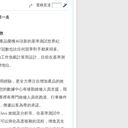
電梯直達
#
1
第一名
效
sor 的 x86產品榮獲46項新的基準測試世界紀
間，其奪冠數也比任何競爭對手都來得多。
處理最困難的工作負載計算而設計，目前在基準測
牌地位。
戶的最佳使用經驗，更全力專注在增加產品的效
您的數據中心有後勤維修人員支援，我
賽裡有專門維修人員依跑道、行車條件
務，傳遞以客為尊的承諾。
管理、Java 效能及分析等。在基準測試中，
，此作業模式就可以簡化高度複雜的流程，增進其生