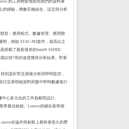
ovo 的工具輕鬆地依照他們的資料庫
上的經驗，將數百種組合、設定與分析
五種類型：應用程式、數據管理、應用開
，例如 STAC-M3套件，就高出之
搭載了最新發表的Intel® SSDDC
時，能以快7倍的速度獲得分析結果。對客
詢速度，特別是針對交易後分析與即時監控，
當日交易明細資料與盤中即時數據進行
針對數據中心多元化的工作負載而設計。
戶獲得業界最佳效能。Lenovo持續在基準測
el 與 Lenovo在協作與創新上都有著悠久的歷