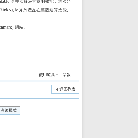
calable 處理器解決方案的效能，這次合
 與 ThinkAgile 系列產品在整體運算效能、
chmark) 網站。
使用道具
舉報
返回列表
高級模式