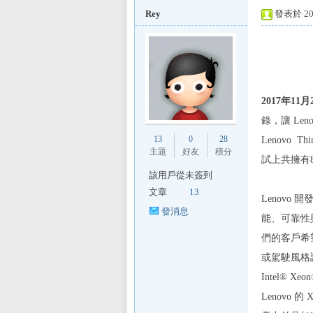
Rey
發表於 201
L
2017
年
11
月
錄，讓 Le
13
0
28
Lenovo
主題
好友
積分
試上共擁有
該用戶從未簽到
文章
13
Lenovo
Mi
發消息
能、可靠性
們的客戶希
或駕駛風格
Intel® 
Lenovo 