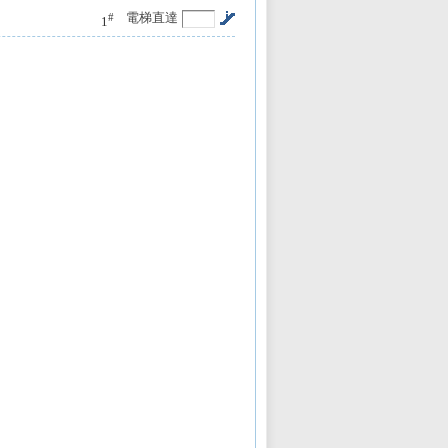
電梯直達
#
1