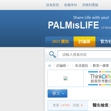
設為首頁
|
收藏本站
|
切換到寬版
2013 贊助
討論區
官方
討論區
生活資訊
歡笑一籮筐
PA
»
›
›
›
醫生檢查
查看:
14783
|
回復:
0