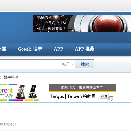
社團
Google 搜尋
APP
APP 推薦
帖子
搜索
醫生檢查
[複製鏈接]