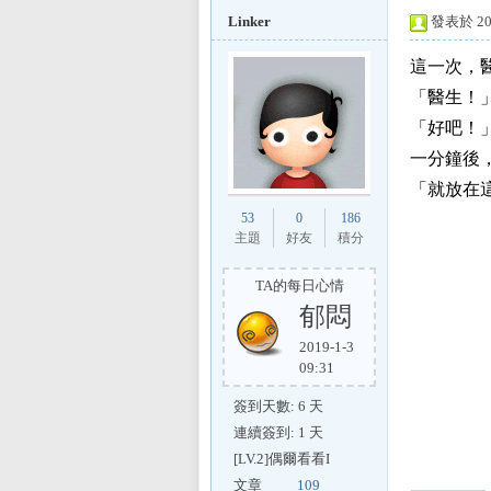
Linker
發表於 201
這一次，
「醫生！
L
「好吧！
一分鐘後
「就放在
53
0
186
主題
好友
積分
TA的每日心情
郁悶
Mi
2019-1-3
09:31
簽到天數: 6 天
連續簽到: 1 天
[LV.2]偶爾看看I
文章
109