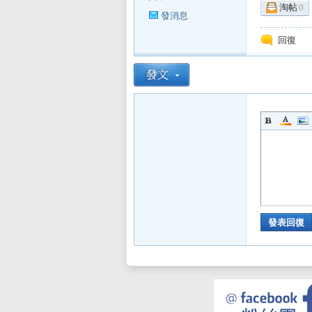
淘帖
0
發消息
sL
回復
IF
發表回復