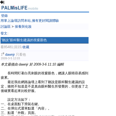
�|
登錄
用掌上論壇訪問本站,擁有更好閱讀體驗
討論區
>
保養與化妝
發文
|
“聽說”眼科醫生建議的視窗顏色
看85481
回15
收藏
|
|
#
1
dawnjr
只看他
2009-3-5 12:03
本文最後由 dawnjr 於 2009-3-6 11:10 編輯
長時間盯著白亮刺眼的視窗眼色，總讓人眼睛容易感到
疲累。
最近我在網路論壇上看到了聽說是眼科醫生建議的設
定，雖然不知道是不是真由眼科醫生所發覺的，但更改了之
後確實看起來比較舒服。
設定方法如下：
一、在桌面點下滑鼠右鍵。
二、在彈出式選單點選「內容」。
三、點選「外觀」頁面。