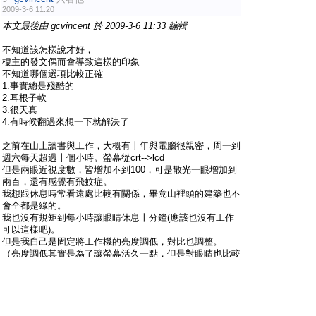
2009-3-6 11:20
本文最後由 gcvincent 於 2009-3-6 11:33 編輯
不知道該怎樣說才好，
樓主的發文偶而會導致這樣的印象
不知道哪個選項比較正確
1.事實總是殘酷的
2.耳根子軟
3.很天真
4.有時候翻過來想一下就解決了
之前在山上讀書與工作，大概有十年與電腦很親密，周一到
週六每天超過十個小時。螢幕從crt-->lcd
但是兩眼近視度數，皆增加不到100，可是散光一眼增加到
兩百，還有感覺有飛蚊症。
我想跟休息時常看遠處比較有關係，畢竟山裡頭的建築也不
會全都是綠的。
我也沒有規矩到每小時讓眼睛休息十分鐘(應該也沒有工作
可以這樣吧)。
但是我自己是固定將工作機的亮度調低，對比也調整。
（亮度調低其實是為了讓螢幕活久一點，但是對眼睛也比較
好。有些廠商亮度預設值都是100%）
#
10
小酒蟲
只看他
2009-3-6 13:24