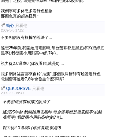
調完了之後, 還是覺得原來正確的色彩比較習慣.
我倒寧可多休息多看綠色植物.
那顏色真的頗為怪異~
#
4
筠心
只看他
2009-3-5 17:22
不要相信沒有根據的說法了...
遙想25年前,我開始用電腦時,每台螢幕都是黑底綠字(或綠底
黑字),我從國小用到高中(約7年)..
視力從2.0退成0 (你沒看錯,就是0)....
很多網路謠言都來自於"推測",那個眼科醫師有驗證過綠色
電腦螢幕連看7,8年會發生什麼事嗎?
#
5
QEKJORSVE
只看他
2009-3-5 19:30
不要相信沒有根據的說法了...
遙想25年前,我開始用電腦時,每台螢幕都是黑底綠字(或綠
底黑字),我從國小用到高中(約7年)..
視力從2.0退成0 (你沒看錯,就是0)....