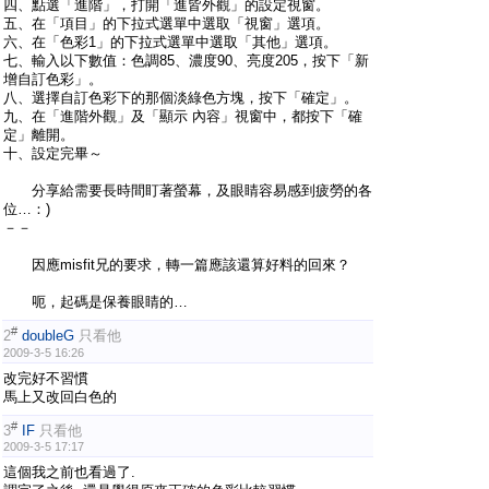
四、點選「進階」，打開「進皆外觀」的設定視窗。
五、在「項目」的下拉式選單中選取「視窗」選項。
六、在「色彩1」的下拉式選單中選取「其他」選項。
七、輸入以下數值：色調85、濃度90、亮度205，按下「新
增自訂色彩」。
八、選擇自訂色彩下的那個淡綠色方塊，按下「確定」。
九、在「進階外觀」及「顯示 內容」視窗中，都按下「確
定」離開。
十、設定完畢～
分享給需要長時間盯著螢幕，及眼睛容易感到疲勞的各
位…：)
－－
因應misfit兄的要求，轉一篇應該還算好料的回來？
呃，起碼是保養眼睛的…
#
2
doubleG
只看他
2009-3-5 16:26
改完好不習慣
馬上又改回白色的
#
3
IF
只看他
2009-3-5 17:17
這個我之前也看過了.