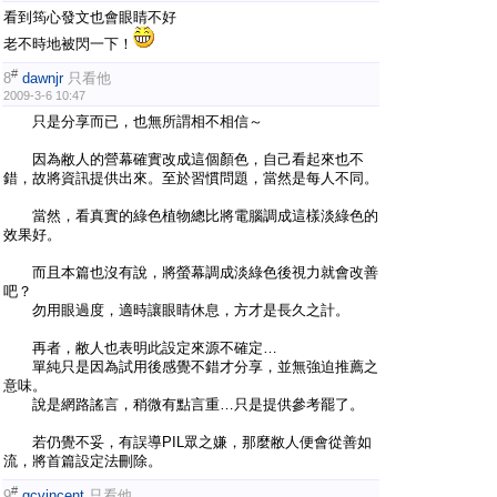
看到筠心發文也會眼睛不好
老不時地被閃一下！
#
8
dawnjr
只看他
2009-3-6 10:47
只是分享而已，也無所謂相不相信～
因為敝人的營幕確實改成這個顏色，自己看起來也不
錯，故將資訊提供出來。至於習慣問題，當然是每人不同。
當然，看真實的綠色植物總比將電腦調成這樣淡綠色的
效果好。
而且本篇也沒有說，將螢幕調成淡綠色後視力就會改善
吧？
勿用眼過度，適時讓眼睛休息，方才是長久之計。
再者，敝人也表明此設定來源不確定…
單純只是因為試用後感覺不錯才分享，並無強迫推薦之
意味。
說是網路謠言，稍微有點言重…只是提供參考罷了。
若仍覺不妥，有誤導PIL眾之嫌，那麼敝人便會從善如
流，將首篇設定法刪除。
#
9
gcvincent
只看他