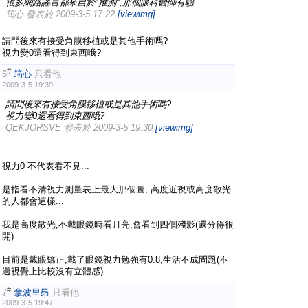
很多網路謠言都來自於"推測",那個眼科醫師有驗 ...
筠心 發表於 2009-3-5 17:22
[viewimg]
請問後來有接受角膜移植或是其他手術嗎?
視力變0還看得到東西哦?
#
6
筠心
只看他
2009-3-5 19:39
請問後來有接受角膜移植或是其他手術嗎?
視力變0還看得到東西哦?
QEKJORSVE 發表於 2009-3-5 19:30
[viewimg]
視力0 不代表看不見...
是指看不清視力測量表上最大那個圖, 高度近視或高度散光
的人都會這樣...
我是高度散光,不戴眼鏡時看月亮,會看到四個殘影(還分得很
開)...
目前是戴眼矯正,戴了眼鏡視力勉強有0.8,生活不成問題(不
過視覺上比較沒有立體感)...
#
7
拿波里昂
只看他
2009-3-5 19:47