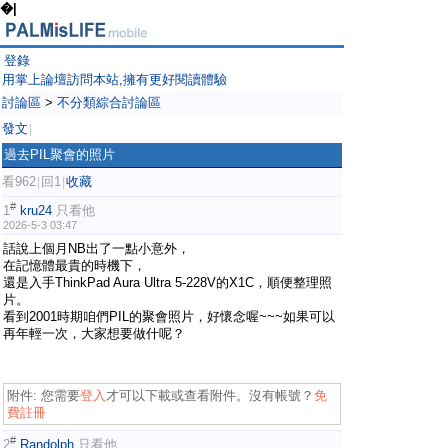
�|
登錄
用掌上論壇訪問本站,擁有更好閱讀體驗
討論區
>
不分類綜合討論區
發文
|
過去PIL聚會的照片
看962
回1
收藏
|
|
#
1
kru24
只看他
2026-5-3 03:47
話說上個月NB出了一點小意外，
在記憶體最貴的時機下，
還是入手ThinkPad Aura Ultra 5-228V的X1C，順便整理照
片。
看到2001時期咱們PIL的聚會照片，好懷念喔~~~如果可以
再年輕一次，大家想要做什呢？
附件:
您需要
登入
才可以下載或查看附件。沒有帳號？
免
費註冊
#
2
Randolph
只看他