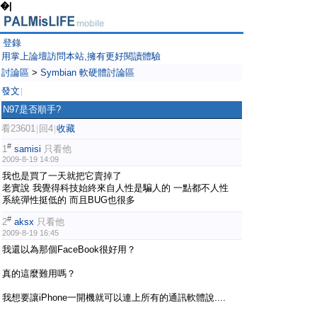
�|
登錄
用掌上論壇訪問本站,擁有更好閱讀體驗
討論區
>
Symbian 軟硬體討論區
發文
|
N97是否順手?
看23601
回4
收藏
|
|
#
1
samisi
只看他
2009-8-19 14:09
我也是買了一天就把它賣掉了
老實說 我覺得科技始終來自人性是騙人的 一點都不人性
系統彈性挺低的 而且BUG也很多
#
2
aksx
只看他
2009-8-19 16:45
我還以為那個FaceBook很好用？
真的這麼難用嗎？
我想要讓iPhone一開機就可以連上所有的通訊軟體說....