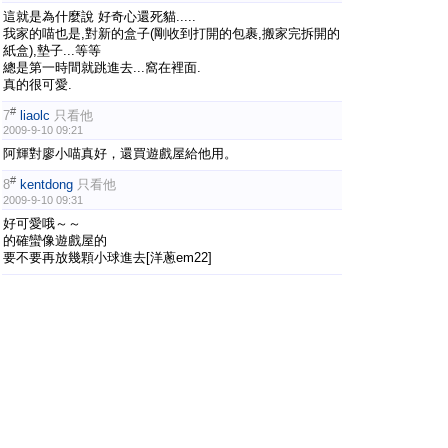
這就是為什麼說 好奇心還死貓.....
我家的喵也是,對新的盒子(剛收到打開的包裹,搬家完拆開的
紙盒),墊子...等等
總是第一時間就跳進去...窩在裡面.
真的很可愛.
#
7
liaolc
只看他
2009-9-10 09:21
阿輝對廖小喵真好，還買遊戲屋給他用。
#
8
kentdong
只看他
2009-9-10 09:31
好可愛哦～～
的確蠻像遊戲屋的
要不要再放幾顆小球進去[洋蔥em22]
#
9
necobi
只看他
2009-9-10 09:40
廖小豬！
#
10
hamittuna
只看他
2009-9-10 10:38
好可愛喔
讓小弟想起以前的斑斑～～～～～～～
#
11
Cowbell
只看他