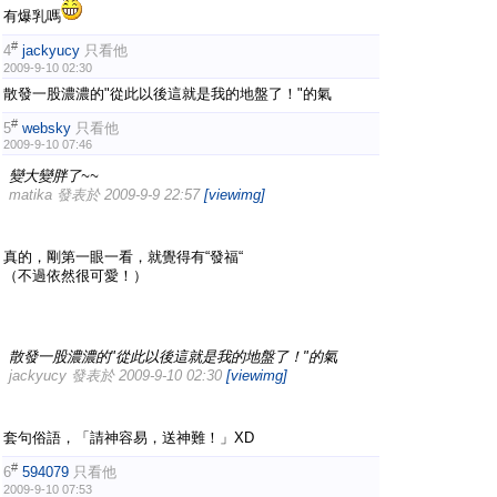
有爆乳嗎
#
4
jackyucy
只看他
2009-9-10 02:30
散發一股濃濃的"從此以後這就是我的地盤了！"的氣
#
5
websky
只看他
2009-9-10 07:46
變大變胖了~~
matika 發表於 2009-9-9 22:57
[viewimg]
真的，剛第一眼一看，就覺得有“發福“
（不過依然很可愛！）
散發一股濃濃的"從此以後這就是我的地盤了！"的氣
jackyucy 發表於 2009-9-10 02:30
[viewimg]
套句俗語，「請神容易，送神難！」XD
#
6
594079
只看他
2009-9-10 07:53