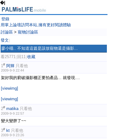
�|
登錄
用掌上論壇訪問本站,擁有更好閱讀體驗
討論區
>
寵物討論區
發文
|
廖小喵.. 不知道這篇是該放寵物還是攝影...
看25771
回11
收藏
|
|
#
1
阿輝
只看他
2009-9-9 22:44
架好我的窮破攝影棚正要拍產品... 就發現....
[viewimg]
[viewimg]
#
2
matika
只看他
2009-9-9 22:57
變大變胖了~~
#
3
kt
只看他
2009-9-9 23:26