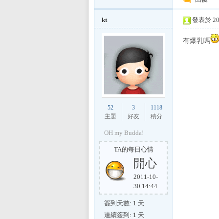
E
kt
發表於 200
有爆乳嗎
討
52
3
1118
主題
好友
積分
OH my Budda!
TA的每日心情
開心
2011-10-
30 14:44
論
簽到天數: 1 天
連續簽到: 1 天