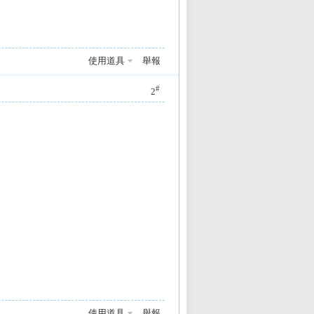
使用道具
舉報
#
2
使用道具
舉報