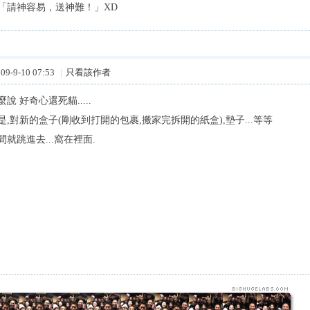
「請神容易，送神難！」XD
9-9-10 07:53
|
只看該作者
說 好奇心還死貓.....
,對新的盒子(剛收到打開的包裹,搬家完拆開的紙盒),墊子...等等
就跳進去...窩在裡面.