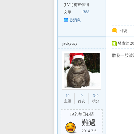
[LV.1]初來乍到
文章
1388
發消息
回復
jackyucy
發表於 200
區
散發一股濃
10
9
349
主題
好友
積分
TA的每日心情
難過
2014-2-6