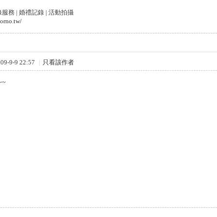
務 | 婚禮記錄 | 活動拍攝
orno.tw/
9-9-9 22:57
|
只看該作者
~