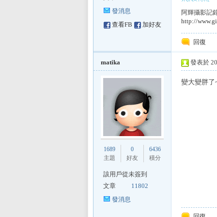
發消息
阿輝攝影記錄服
http://www.gi
查看FB
加好友
sL
回復
matika
發表於 200
變大變胖了~
IF
1689
0
6436
主題
好友
積分
該用戶從未簽到
文章
11802
發消息
回復