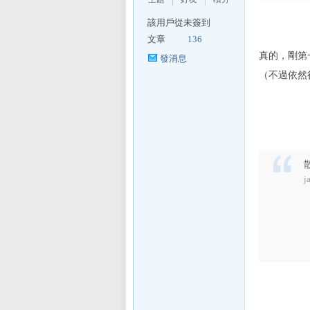
該用戶從未簽到
文章
136
真的，剛第
發消息
（不過依然
j