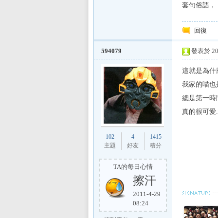
套句俗語，
回復
594079
發表於 200
這就是為什麼
我家的喵也是
總是第一時間
真的很可愛.
102
4
1415
主題
好友
積分
TA的每日心情
擦汗
2011-4-29
08:24