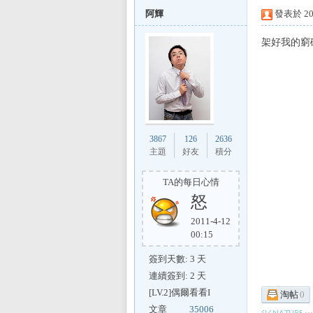
阿輝
發表於 200
架好我的窮破
L
3867
126
2636
主題
好友
積分
TA的每日心情
怒
Mi
2011-4-12
00:15
簽到天數: 3 天
連續簽到: 2 天
[LV.2]偶爾看看I
淘帖
0
文章
35006