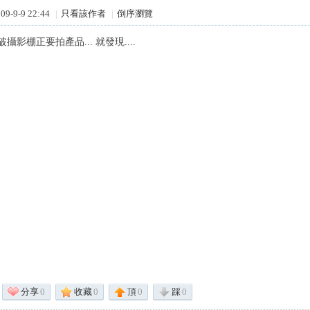
9-9-9 22:44
|
只看該作者
|
倒序瀏覽
攝影棚正要拍產品... 就發現....
分享
0
收藏
0
頂
0
踩
0