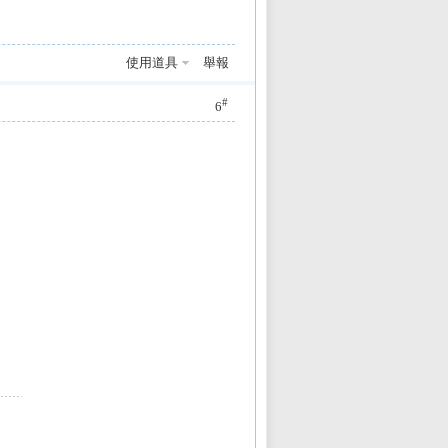
使用道具
舉報
#
6