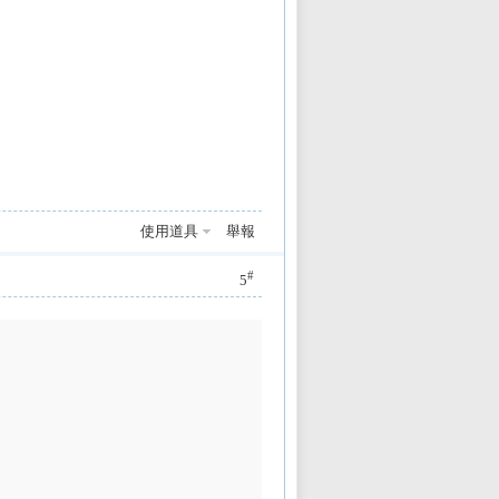
使用道具
舉報
#
5