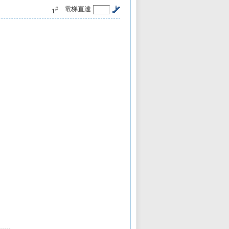
電梯直達
#
1