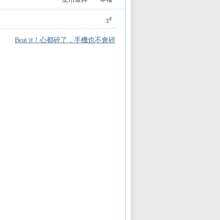
#
3
Beat it！心都碎了，手機也不會碎