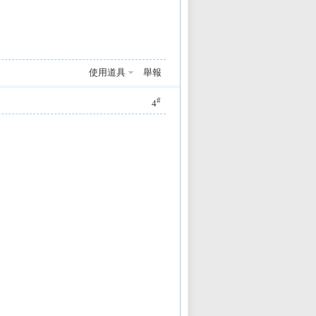
使用道具
舉報
#
4