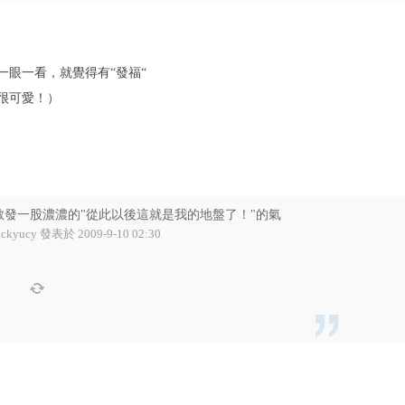
一眼一看，就覺得有“發福“
很可愛！）
散發一股濃濃的"從此以後這就是我的地盤了！"的氣
ackyucy 發表於 2009-9-10 02:30