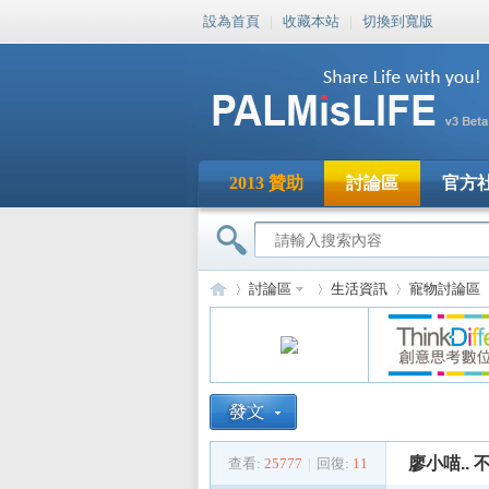
設為首頁
|
收藏本站
|
切換到寬版
2013 贊助
討論區
官方
討論區
生活資訊
寵物討論區
PA
»
›
›
›
廖小喵..
查看:
25777
|
回復:
11