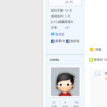
21:35
簽到天數: 10 天
連續簽到: 3 天
[LV.3]偶爾看看II
文章
147
發消息
查看FB
加好友
回復
websky
發表於 200
m
23
0
533
主題
好友
積分