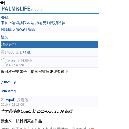
�|
登錄
用掌上論壇訪問本站,擁有更好閱讀體驗
討論區
>
寵物討論區
發文
|
清涼造型
看17088
回1
收藏
|
|
#
1
jason-lai
只看他
2010-6-15 09:36
假日櫻櫻美帶子，抓家裡寶貝來練習修毛
[viewimg]
[viewimg]
#
2
topai1
只看他
2010-6-26 13:06
本文最後由 topai1 於 2010-6-26 13:09 編輯
我也來一張我們家的作品