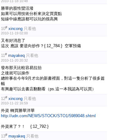
2010-11-18 10:48
勝華的股性蠻活潑
如果可以用技術分析來決定買賣點
短線中線應該都可以玩的很高興
#
10
xincong
只看他
2010-11-19 02:00
又有好消息了
這次 應該 要逆向炒作？{:12_784:} 空軍預備
#
11
mayakeq
只看他
2010-11-20 20:32
發布那天比較容易拉抬
之後就可以操作
總幹事在今年9月才出的新書裡面，對這一隻分析了很多篇
幅
有興趣可以去書店翻翻看（ps.這一本我認為可以買）
#
12
xincong
只看他
2010-11-22 16:59
外資 轉買勝華洋華
http://udn.com/NEWS/STOCK/STO1/5989048.shtml
外資來了？！ {:12_792:}
#
13
mayakeq
只看他