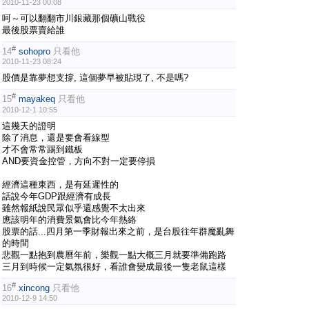
2010-11-23 00:08
呵～可以翻翻市川銀藏那個礦山戰役
最後股票賣給誰
#
14
sohopro
只看他
2010-11-23 08:24
股價是靠夢想支撐, 這個夢早被貼現了, 不是嗎?
#
15
mayakeq
只看他
2010-12-1 10:55
這幾天的證明
除了消息，還是要會看線型
才不會常常踢到鐵板
AND要資金控管，方向不對一定要停損
經濟這種東西，是有延遲性的
話說今年GDP跟經濟有成長
雖然報紙說民眾似乎還感覺不太出來
應該明年的消費景氣會比今年熱絡
股票的話...四月第一季財報出來之前，是台股往年群魔亂舞
的時間
悲觀一點抱到農曆年前，樂觀一點大概三月就要準備跑路
三月到時候一定氣氛很好，看誰會變成最後一隻老鼠這樣
#
16
xincong
只看他
2010-12-9 14:50