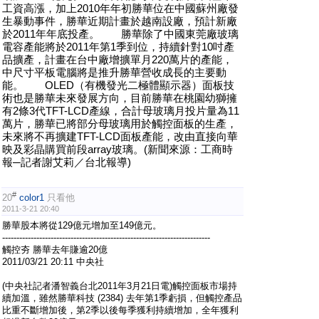
工資高漲，加上2010年年初勝華位在中國蘇州廠發
生暴動事件，勝華近期計畫於越南設廠，預計新廠
於2011年年底投產。 勝華除了中國東莞廠玻璃
電容產能將於2011年第1季到位，持續針對10吋產
品擴產，計畫在台中廠增擴單月220萬片的產能，
中尺寸平板電腦將是推升勝華營收成長的主要動
能。 OLED（有機發光二極體顯示器）面板技
術也是勝華未來發展方向，目前勝華在桃園幼獅擁
有2條3代TFT-LCD產線，合計母玻璃月投片量為11
萬片，勝華已將部分母玻璃用於觸控面板的生產，
未來將不再擴建TFT-LCD面板產能，改由直接向華
映及彩晶購買前段array玻璃。(新聞來源：工商時
報─記者謝艾莉／台北報導)
#
20
color1
只看他
2011-3-21 20:40
勝華股本將從129億元增加至149億元。
-------------------------------------------------------------------------
觸控夯 勝華去年賺逾20億
2011/03/21 20:11 中央社
(中央社記者潘智義台北2011年3月21日電)觸控面板市場持
續加溫，雖然勝華科技 (2384) 去年第1季虧損，但觸控產品
比重不斷增加後，第2季以後每季獲利持續增加，全年獲利