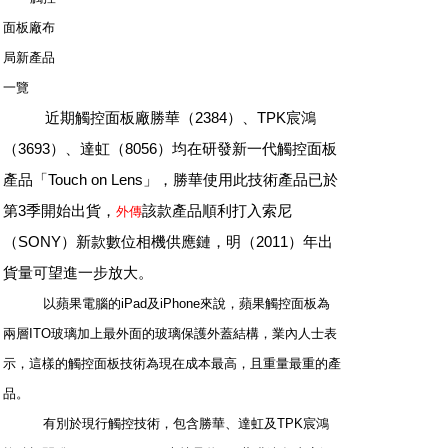
面板廠布
局新產品
一覽
近期觸控面板廠勝華（2384）、TPK宸鴻
（3693）、達虹（8056）均在研發新一代觸控面板
產品「Touch on Lens」，勝華使用此技術產品已於
第3季開始出貨，
該款產品順利打入索尼
外傳
（SONY）新款數位相機供應鏈，明（2011）年出
貨量可望進一步放大。
以蘋果電腦的iPad及iPhone來說，蘋果觸控面板為
兩層ITO玻璃加上最外面的玻璃保護外蓋結構，業內人士表
示，這樣的觸控面板技術為現在成本最高，且重量最重的產
品。
有別於現行觸控技術，包含勝華、達虹及TPK宸鴻