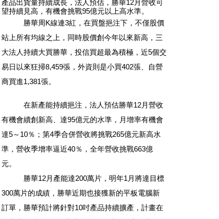
產品出貨量持續成長，法人預估，勝華12月營收可
望持續見高，有機會挑戰95億元以上高水準。
勝華周K線連3紅，在買盤挹注下，不僅股價
站上所有均線之上，同時股價創今年以來新高，三
大法人持續大買勝華，投信買超最為積極，近5個交
易日以來狂掃8,459張，外資則是小買402張、自營
商買進1,381張。
在新產能持續挹注，法人預估勝華12月營收
有機會續創新高、達95億元的水準，月增率有機會
達5～10％；第4季合併營收將挑戰265億元新高水
準，營收季增率逼近40％，全年營收挑戰663億
元。
勝華12月產能達200萬片，明年1月將達目標
300萬片的成績，勝華近期也接獲新的平板電腦新
訂單，勝華預計將針對10吋產品持續擴產，計畫在