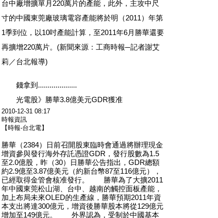
台中廠增擴單月220萬片的產能，此外，主攻中尺
寸的中國東莞廠玻璃電容產能將於明（2011）年第
1季到位，以10吋產能計算，至2011年6月勝華還要
再擴增220萬片。(新聞來源：工商時報─記者謝艾
莉／台北報導)
錢拿到....................
光電股》勝華3.8億美元GDR獲准
2010-12-31 08:17
時報資訊
【時報-台北電】
勝華（2384）日前召開股東臨時會通過將辦理現金
增資參與發行海外存託憑證GDR，發行股數為1.5
至2.0億股，昨（30）日勝華公告指出，GDR總額
約2.9億至3.87億美元（約新台幣87至116億元），
已經取得金管會核准發行。 勝華為了大擴2011
年中國東莞松山湖、台中、越南的觸控面板產能，
加上布局未來OLED的生產線，勝華預期2011年資
本支出將達300億元，增資後勝華股本將從129億元
增加至149億元。 外界認為，受制於中國基本