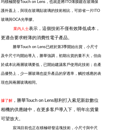
均積極開發Touch on Lens，也就是將ITO薄膜鍍在玻璃保
護外蓋上，與現在玻璃貼玻璃的技術相比，可節省一片ITO
玻璃與OCA光學膠。
表示，這個技術不僅有效降低成本，
業內人士
更適合要求輕薄的消費性電子產品。
勝華Touch on Lens已經於第3季開始出貨，小尺寸
及中尺寸均開始導入，勝華強調，初期出貨的量不大，但由
於成本比兩層玻璃要低，已開始建議客戶使用此技術；在產
品優勢上，少一層玻璃也提升產品的穿透率，觸控感應的表
現也與兩層玻璃相同。
，勝華Touch on Lens順利打入索尼新款數位
據了解
相機的供應鏈中，在更多客戶導入下，明年出貨量
可望放大。
宸鴻目前也正在積極研發這塊技術，小尺寸與中尺