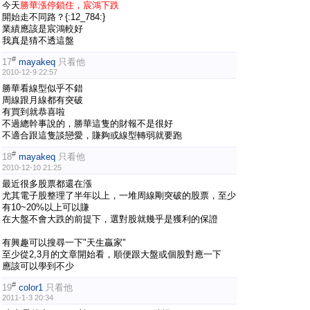
今天
勝華漲停鎖住，宸鴻下跌
開始走不同路？{:12_784:}
業績應該是宸鴻較好
我真是猜不透這盤
#
17
mayakeq
只看他
2010-12-9 22:57
勝華看線型似乎不錯
周線跟月線都有突破
有買到就恭喜啦
不過總幹事說的，勝華這隻的財報不是很好
不適合跟這隻談戀愛，賺夠或線型轉弱就要跑
#
18
mayakeq
只看他
2010-12-10 21:25
最近很多股票都還在漲
尤其電子股整理了半年以上，一堆周線剛突破的股票，至少
有10~20%以上可以賺
在大盤不會大跌的前提下，選對股就幾乎是獲利的保證
有興趣可以搜尋一下"天生贏家"
至少從2,3月的文章開始看，順便跟大盤或個股對應一下
應該可以學到不少
#
19
color1
只看他
2011-1-3 20:34