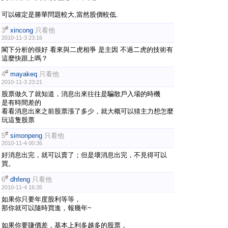
可以確定是勝華問題較大,當然股價較低.
#
3
xincong
只看他
2010-11-3 23:16
閣下分析的很好 看來與二虎相爭 是主因 不過二虎的技術有
這麼快跟上嗎？
#
4
mayakeq
只看他
2010-11-3 23:21
股票做久了就知道，消息出來往往是騙散戶入場的時機
是有時間差的
看看消息出來之前股票漲了多少，就大概可以猜主力想怎麼
玩這隻股票
#
5
simonpeng
只看他
2010-11-4 00:36
好消息出完，就可以賣了；但是壞消息出完，不見得可以
買。
#
6
dhfeng
只看他
2010-11-4 16:35
如果你只要年度股利等等，
那你就可以隨時買進，報幾年~
如果你要賺價差，基本上利多越多的股票，