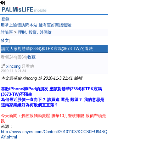
�|
登錄
用掌上論壇訪問本站,擁有更好閱讀體驗
討論區
>
理財, 投資, 與保險
發文
|
請問大家對勝華(2384)和TPK宸鴻(3673-TW)的看法
看40244
回64
收藏
|
|
#
1
xincong
只看他
2010-11-3 21:34
本文最後由 xincong 於 2010-11-3 21:41 編輯
喜歡iPhone和iPad的朋友 應該對勝華(2384)和TPK宸鴻
(3673-TW)不陌生
為何最近股價一直向下？ 該買進 還是 觀望？ 我的意思是
這兩家業績好為何股價直直落？
今天新聞：觸控股觸動賣壓 勝華10月營收雖靚 股價帶頭走
跌
來源：
http://news.cnyes.com/Content/20101103/KCCS0EU94SQ
AY.shtml