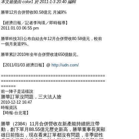
本文最後由 color1 於 2011-1-3 20:40 編輯
勝華12月合併營收80.58億元 月減9%
【經濟日報╱記者李珣瑛／即時報導】
2011.01.03 06:55 pm
勝華科技3日公布自結去年12月合併營收80.58億元，較前
一個月衰退9%。
勝華累計2010年全年合併營收達650億餘元。
【2011/01/03 經濟日報】@
http://udn.com/
==========================================
==========================================
======
前一陣子是這樣說
勝華訂單沒問題，三大法人搶
2010-12-12 16:47
時報資訊
【時報-台北電】
勝華（2384）11月合併營收在新產能持續挹注帶
動，創下單月88.55億元歷史新高，勝華董事長黃顯
雄日前指出，現在看來訂單都沒有問題，非季節性