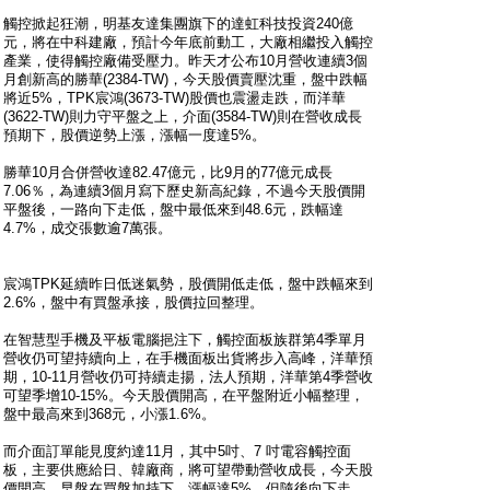
觸控掀起狂潮，明基友達集團旗下的達虹科技投資240億
元，將在中科建廠，預計今年底前動工，大廠相繼投入觸控
產業，使得觸控廠備受壓力。昨天才公布10月營收連續3個
月創新高的勝華(2384-TW)，今天股價賣壓沈重，盤中跌幅
將近5%，TPK宸鴻(3673-TW)股價也震盪走跌，而洋華
(3622-TW)則力守平盤之上，介面(3584-TW)則在營收成長
預期下，股價逆勢上漲，漲幅一度達5%。
勝華10月合併營收達82.47億元，比9月的77億元成長
7.06％，為連續3個月寫下歷史新高紀錄，不過今天股價開
平盤後，一路向下走低，盤中最低來到48.6元，跌幅達
4.7%，成交張數逾7萬張。
宸鴻TPK延續昨日低迷氣勢，股價開低走低，盤中跌幅來到
2.6%，盤中有買盤承接，股價拉回整理。
在智慧型手機及平板電腦挹注下，觸控面板族群第4季單月
營收仍可望持續向上，在手機面板出貨將步入高峰，洋華預
期，10-11月營收仍可持續走揚，法人預期，洋華第4季營收
可望季增10-15%。今天股價開高，在平盤附近小幅整理，
盤中最高來到368元，小漲1.6%。
而介面訂單能見度約達11月，其中5吋、7 吋電容觸控面
板，主要供應給日、韓廠商，將可望帶動營收成長，今天股
價開高，早盤在買盤加持下，漲幅達5%，但隨後向下走