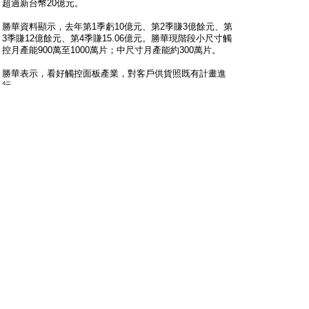
超過新台幣20億元。
勝華資料顯示，去年第1季虧10億元、第2季賺3億餘元、第
3季賺12億餘元、第4季賺15.06億元。勝華現階段小尺寸觸
控月產能900萬至1000萬片；中尺寸月產能約300萬片。
勝華表示，看好觸控面板產業，對客戶供貨照既有計畫進
行。
勝華今天董事會通過去年財報，合併營收638.86億元，營業
毛利59.03億元，毛利率9%，營業利益27.59億元，營業利
益率4%，稅前淨利26.03億元，合併淨利(不含少數股
權)20.59 億元，每股合併稅後淨利1.67元。
勝華統計，去年第4季單季合併營收243.82億元，，營業毛
利31.62億元，毛利率13%，營業利益21.23億元，營業利益
率9%，稅前淨利19.20億元，合併淨利 (不含少數股
權)15.06 億元，每股合併稅後淨利約1.16元。
勝華並決議擬配發股東紅利，現金股利15億5307萬5606
元，員工現金紅利2億3296萬1341元，及董監事酬勞3106萬
1512元。
---------------------------------------------------------------------
賺得錢跟增資一樣多............
今年看看有沒偶49e
-----------------------------------------------------------------------
#
21
mayakeq
只看他