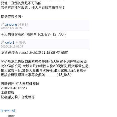
要他一直漲其實是不可能的，
若是有這樣的股票，那大戶跟股東賺甚麼？
提供你思考阿~
#
7
xincong
只看他
2010-11-5 20:33
今天的收盤看來 兩家向下沈淪了{:12_783:}
#
8
color1
只看他
2010-11-18 08:37
本文最後由 color1 於 2010-11-18 08:42 編輯
開始放消息告訴您未來有多美好(怕大家買不到經營績效如
此XXX的公司,大股東只好犧牲去發ADR變現,現貨爆量也是
怕大家買不到,於是大股東再次犧牲,跟大家換現金),看樣子
應該會辦現增讓大家再次參與...........{:13_843:}
勝華觸控 打入索尼供應鏈
2010-11-18 01:23
工商時報
記者謝艾莉／台北報導
[viewimg]
觸控