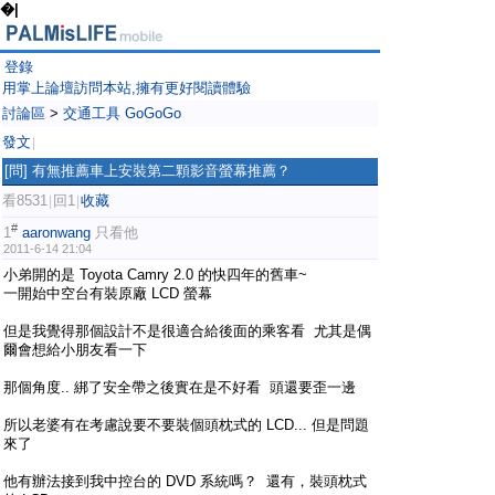
�|
登錄
用掌上論壇訪問本站,擁有更好閱讀體驗
討論區
>
交通工具 GoGoGo
發文
|
[問] 有無推薦車上安裝第二顆影音螢幕推薦？
看8531
回1
收藏
|
|
#
1
aaronwang
只看他
2011-6-14 21:04
小弟開的是 Toyota Camry 2.0 的快四年的舊車~
一開始中空台有裝原廠 LCD 螢幕
但是我覺得那個設計不是很適合給後面的乘客看 尤其是偶
爾會想給小朋友看一下
那個角度.. 綁了安全帶之後實在是不好看 頭還要歪一邊
所以老婆有在考慮說要不要裝個頭枕式的 LCD... 但是問題
來了
他有辦法接到我中控台的 DVD 系統嗎？ 還有，裝頭枕式