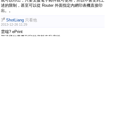
就可以印出，只要支援電子郵件就可使用，所以不會受到上
述的限制，甚至可以從 Router 外面指定內網印表機直接印
出。。
#
3
ShotLiang
只看他
2013-12-26 11:29
雲端? ePrint
那這樣如果要列印的資料有私密性，
會被儲存在網路某處嗎? 還是列印完畢即徹底刪除資料?
#
4
kouyoumin
只看他
2013-12-26 14:31
我家是Lexmark CS310n
莫名其妙地也支援AirPrint (商品介紹根本沒寫)
一台3990真是物超所值
#
5
Larry
只看他
2013-12-26 20:17
頭一次用無線列印還搞不懂 AirPrint 和 ePrint , 多謝各位
分享！
#
6
spencer28
只看他
2014-1-1 20:40
之前想試用這個功能但一直連不上
原來友擋網的問題啊
#
7
palmboy
只看他