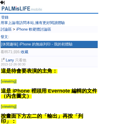
�|
登錄
用掌上論壇訪問本站,擁有更好閱讀體驗
討論區
>
iPhone 軟硬體討論區
發文
|
[休閒趣味]
iPhone 的無線列印 - 我的初體驗
看8571
回6
收藏
|
|
#
1
Larry
只看他
2013-12-26 00:30
這是待會要表演的主角：
[viewimg]
這是 iPhone 裡頭用 Evernote 編輯的文件
（內含圖文）
[viewimg]
按畫面下方左二的「輸出」再按「列
印」：