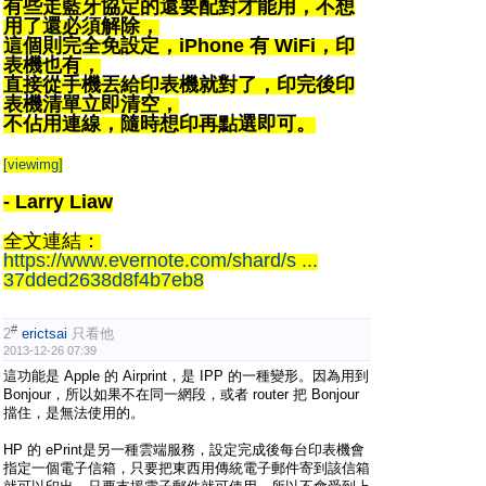
有些走藍牙協定的還要配對才能用，不想
用了還必須解除，
這個則完全免設定，iPhone 有 WiFi，印
表機也有，
直接從手機丟給印表機就對了，
印完後印
表機清單立即清空，
不佔用連線，隨時想印再點選即可。
[viewimg]
- Larry Liaw
全文連結：
https://www.evernote.com/shard/s ...
37dded2638d8f4b7eb8
#
2
erictsai
只看他
2013-12-26 07:39
這功能是 Apple 的 Airprint，是 IPP 的一種變形。因為用到
Bonjour，所以如果不在同一網段，或者 router 把 Bonjour
擋住，是無法使用的。
HP 的 ePrint是另一種雲端服務，設定完成後每台印表機會
指定一個電子信箱，只要把東西用傳統電子郵件寄到該信箱