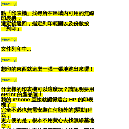
[viewimg]
點「印表機」找尋所在區域內可用的無線
印表機，
選定後返回，指定列印範圍以及份數按
「列印」
[viewimg]
文件列印中...
[viewimg]
想印的東西就這麼一張一張地跑出來囉！
[viewimg]
什麼樣的印表機可以這麼玩？請認明要用
ePrint 的產品喔！
我的 iPhone 直接就認得這台 HP 的印表
機了，
完全不必也無需安裝任何額外的(驅動)程
式，
更方便的是，根本不用費心去找無線基地
台，