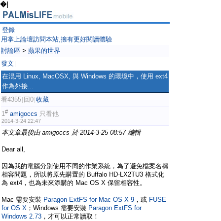
�|
登錄
用掌上論壇訪問本站,擁有更好閱讀體驗
討論區
>
蘋果的世界
發文
|
在混用 Linux, MacOSX, 與 Windows 的環境中，使用 ext4
作為外接...
看4355
回0
收藏
|
|
#
1
amigoccs
只看他
2014-3-24 22:47
本文章最後由 amigoccs 於 2014-3-25 08:57 編輯
Dear all,
因為我的電腦分別使用不同的作業系統，為了避免檔案名稱
相容問題，所以將原先購置的 Buffalo HD-LX2TU3 格式化
為 ext4，也為未來添購的 Mac OS X 保留相容性。
Mac 需要安裝
Paragon ExtFS for Mac OS X 9
，或
FUSE
for OS X
；Windows 需要安裝
Paragon ExtFS for
Windows 2.73
，才可以正常讀取！