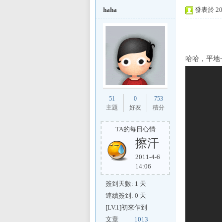
haha
發表於 201
L
哈哈，平地
51
0
753
主題
好友
積分
TA的每日心情
擦汗
Mi
2011-4-6
14:06
簽到天數: 1 天
連續簽到: 0 天
[LV.1]初來乍到
文章
1013