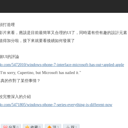
頭打造哩
影片來看，應該是目前最簡單又合理的UI了，同時還有些有趣的設計元素
值得加分啦，接下來就要看後續如何發展了
: 加個UI的評論
do.com/5472010/windows-phone-7-interface-microsoft-has-out+appled-apple
orry, Cupertino, but Microsoft has nailed it."
S真的作對了某些事情？
2: 比較完整深入的介紹
do.com/5471805/windows-phone-7-series-everything-is-different-now
分享
0
收藏
0
頂
3
踩
1