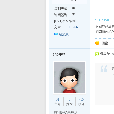
簽到天數: 1 天
連續簽到: 1 天
[LV.1]初來乍到
不回答已經
文章
10266
把問題PM
發消息
回復
gogopen
發表於 201
c
31
0
405
主題
好友
積分
該用戶從未簽到