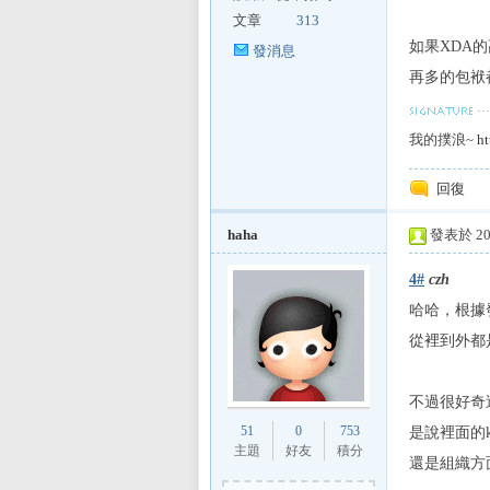
文章
313
如果XDA
發消息
再多的包袱都
我的撲浪~
ht
回復
haha
發表於 201
4#
czh
哈哈，根據
從裡到外都是bui
不過很好奇
51
0
753
是說裡面的k
主題
好友
積分
還是組織方