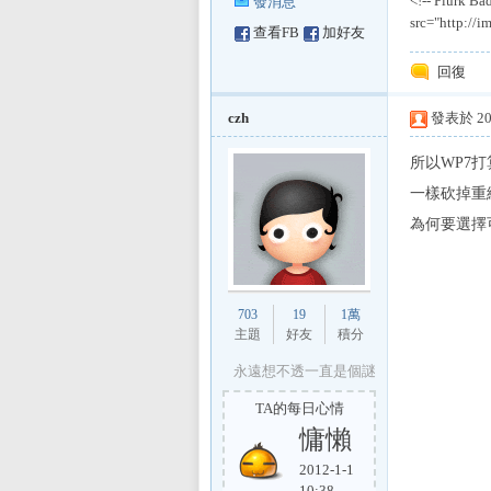
<!-- Plurk B
發消息
src="http://
查看FB
加好友
回復
czh
發表於 201
所以WP7
一樣砍掉重
為何要選擇
703
19
1萬
主題
好友
積分
永遠想不透一直是個謎
TA的每日心情
慵懶
2012-1-1
10:38