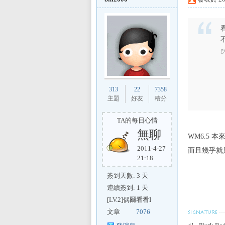
g
區
313
22
7358
主題
好友
積分
TA的每日心情
無聊
WM6.5 本
2011-4-27
而且幾乎就
21:18
簽到天數: 3 天
連續簽到: 1 天
[LV.2]偶爾看看I
文章
7076