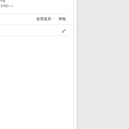
<img
e END -->
使用道具
舉報
#
4