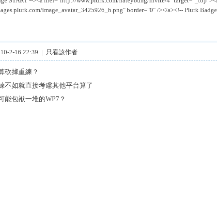
adge START --><a href="http://www.plurk.com/nateyoung/invite/4" target="_top">
images.plurk.com/image_avatar_3425926_h.png" border="0" /></a><!-- Plurk Badg
0-2-16 22:39
|
只看該作者
打算砍掉重練？
練不如就直接考慮其他平台算了
可能包袱一堆的WP7？