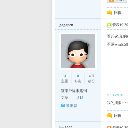
E
回復
gogopen
發表於 201
看起來真的很
不過wm6.
討
31
0
405
主題
好友
積分
該用戶從未簽到
文章
313
我的撲浪~
ht
發消息
回復
論
bm2000
發表於 201