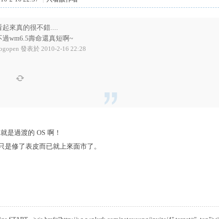
看起來真的很不錯....
不過wm6.5壽命還真短啊~
ogopen 發表於 2010-2-16 22:28
來就是過渡的 OS 啊！
只是修了表皮而已就上來面市了。