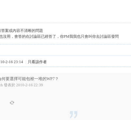
有答案或內容不清晰的問題
我也沒用，會答的在討論區已經答了，你PM我我也只會叫你去討論區發問
0-2-16 23:14
|
只看該作者
為何要選擇可能包袱一堆的WP7？
zh 發表於 2010-2-16 22:39