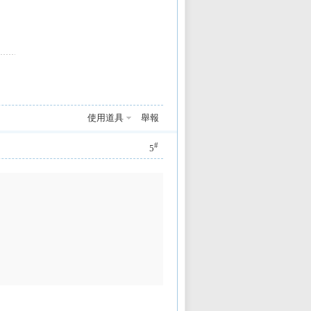
使用道具
舉報
#
5