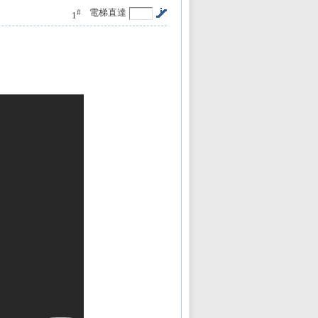
電梯直達
#
1