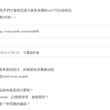
的高手們大發慈悲讓大家有免費的wm7可以裝的話
OK啦~~~
tp://www.plurk.com/louis888
0-2-17 05:33
|
只看該作者
發表會的說法，的確是砍掉重練沒錯
ld from scratch
這個包袱是指什麼呢？
ernel、記憶體管理、效能那些？
面？管理層的腦袋？