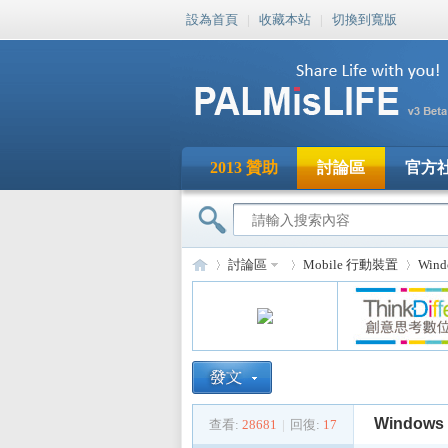
設為首頁
|
收藏本站
|
切換到寬版
2013 贊助
討論區
官方
討論區
Mobile 行動裝置
Win
PA
»
›
›
Windows 
查看:
28681
|
回復:
17