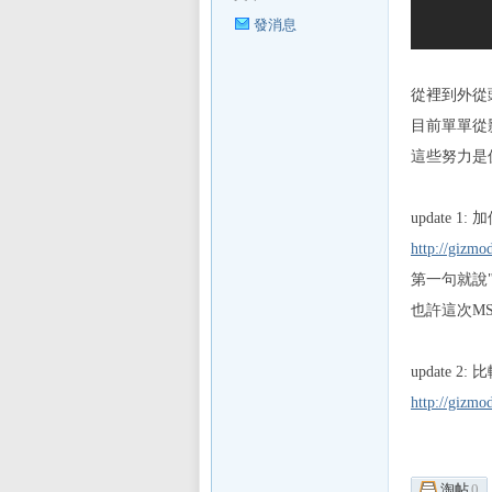
發消息
sL
從裡到外從
目前單單從
這些努力是
update 1
http://gizmo
IF
第一句就說"I'm s
也許這次M
update 
http://gizmo
淘帖
0