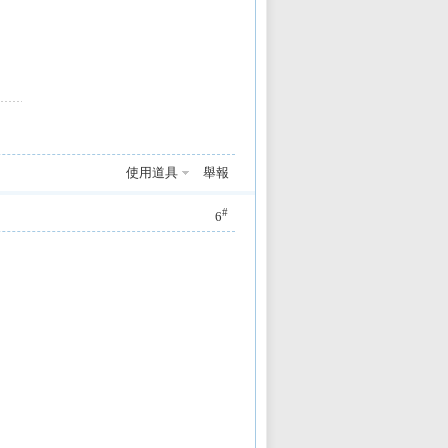
使用道具
舉報
#
6