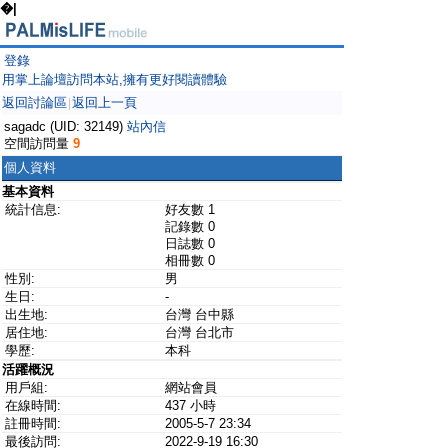
�|
登錄
用掌上論壇訪問本站,擁有更好閱讀體驗
返回討論區
返回上一頁
|
sagadc (UID: 32149)
站內信
空間訪問量
9
個人資料
基本資料
統計信息:
好友數 1
記錄數 0
日誌數 0
相冊數 0
性別:
男
生日:
-
出生地:
台灣 台中縣
居住地:
台灣 台北市
學歷:
本科
活躍概況
用戶組:
網站會員
在線時間:
437 小時
註冊時間:
2005-5-7 23:34
最後訪問:
2022-9-19 16:30