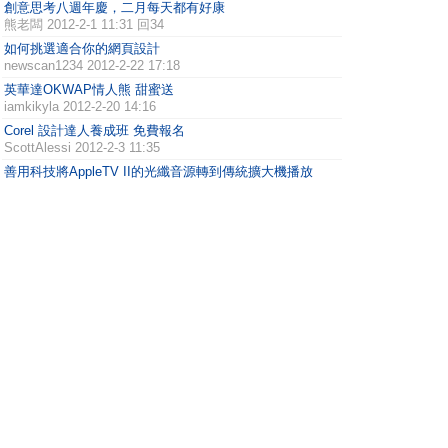
創意思考八週年慶，二月每天都有好康
熊老闆
2012-2-1 11:31 回34
如何挑選適合你的網頁設計
newscan1234
2012-2-22 17:18
英華達OKWAP情人熊 甜蜜送
iamkikyla
2012-2-20 14:16
Corel 設計達人養成班 免費報名
ScottAlessi
2012-2-3 11:35
善用科技將AppleTV II的光纖音源轉到傳統擴大機播放
BENEVO
2012-1-26 11:32
將隨身素描數位化&上傳iPad/iPhone，BENEVO推出
APEN行動數位筆
BENEVO
2012-1-20 14:54
精準掌握人流資訊、有效提升圖書使用率 – 天眼通圖書館
排
ecafnews001
2012-1-9 16:35
訊連科技「PowerDVD」 、「威力導演」雙雙榮獲第20屆
「台灣精
CYBERNEWS
2012-1-4 14:57
1 ..
上一頁
6
7
8
9
.. 25
/ 25 頁
下一頁