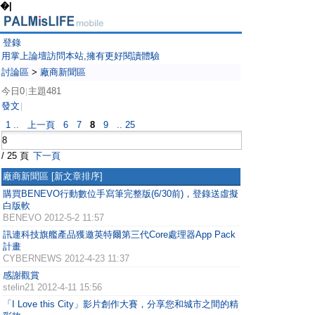
�|
登錄
用掌上論壇訪問本站,擁有更好閱讀體驗
討論區
>
廠商新聞區
今日0
主題481
|
發文
|
1 ..
上一頁
6
7
8
9
.. 25
/ 25 頁
下一頁
廠商新聞區
[新文章排序]
購買BENEVO行動數位手寫筆完整版(6/30前)，登錄送虛擬
白版軟
BENEVO
2012-5-2 11:57
訊連科技旗艦產品獲邀英特爾第三代Core處理器App Pack
計畫
CYBERNEWS
2012-4-23 11:37
感謝觀賞
stelin21
2012-4-11 15:56
「I Love this City」影片創作大賽，分享您和城市之間的精