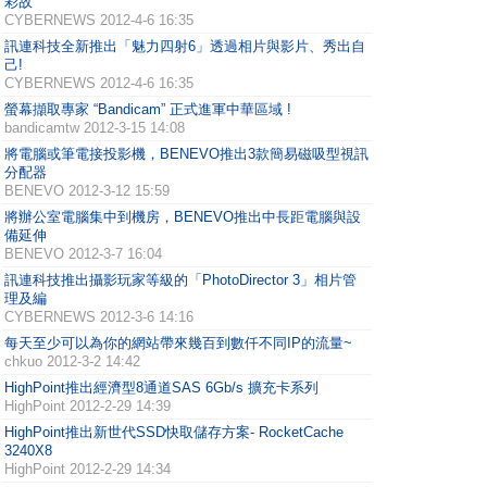
彩故
CYBERNEWS
2012-4-6 16:35
訊連科技全新推出「魅力四射6」透過相片與影片、秀出自
己!
CYBERNEWS
2012-4-6 16:35
螢幕擷取專家 “Bandicam” 正式進軍中華區域 !
bandicamtw
2012-3-15 14:08
將電腦或筆電接投影機，BENEVO推出3款簡易磁吸型視訊
分配器
BENEVO
2012-3-12 15:59
將辦公室電腦集中到機房，BENEVO推出中長距電腦與設
備延伸
BENEVO
2012-3-7 16:04
訊連科技推出攝影玩家等級的「PhotoDirector 3」相片管
理及編
CYBERNEWS
2012-3-6 14:16
每天至少可以為你的網站帶來幾百到數仟不同IP的流量~
chkuo
2012-3-2 14:42
HighPoint推出經濟型8通道SAS 6Gb/s 擴充卡系列
HighPoint
2012-2-29 14:39
HighPoint推出新世代SSD快取儲存方案- RocketCache
3240X8
HighPoint
2012-2-29 14:34