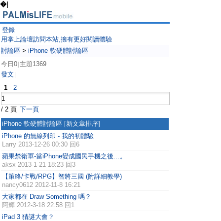
�|
登錄
用掌上論壇訪問本站,擁有更好閱讀體驗
討論區
>
iPhone 軟硬體討論區
今日0
主題1369
|
發文
|
1
2
/ 2 頁
下一頁
iPhone 軟硬體討論區
[新文章排序]
iPhone 的無線列印 - 我的初體驗
Larry
2013-12-26 00:30 回6
蘋果禁衛軍-當iPhone變成國民手機之後…。
aksx
2013-1-21 18:23 回3
【策略/卡戰/RPG】智將三國 (附詳細教學)
nancy0612
2012-11-8 16:21
大家都在 Draw Something 嗎？
阿輝
2012-3-18 22:58 回1
iPad 3 猜謎大會？